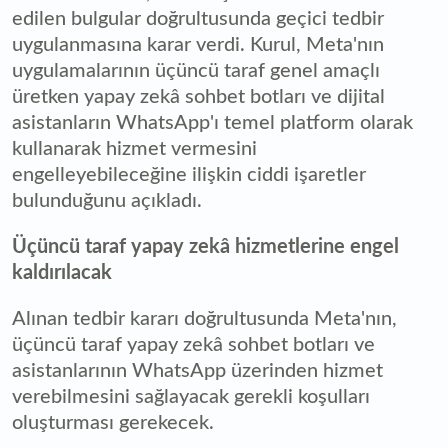
edilen bulgular doğrultusunda geçici tedbir
uygulanmasına karar verdi. Kurul, Meta'nın
uygulamalarının üçüncü taraf genel amaçlı
üretken yapay zekâ sohbet botları ve dijital
asistanların WhatsApp'ı temel platform olarak
kullanarak hizmet vermesini
engelleyebileceğine ilişkin ciddi işaretler
bulunduğunu açıkladı.
Üçüncü taraf yapay zekâ hizmetlerine engel
kaldırılacak
Alınan tedbir kararı doğrultusunda Meta'nın,
üçüncü taraf yapay zekâ sohbet botları ve
asistanlarının WhatsApp üzerinden hizmet
verebilmesini sağlayacak gerekli koşulları
oluşturması gerekecek.