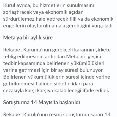
Kurul ayrıca, bu hizmetlerin sunulmasını
zorlaştıracak veya ekonomik açıdan
sürdürülemez hale getirecek fiili ya da ekonomik
engellerin oluşturulmaması gerektiğini vurguladı.
Meta'ya bir aylık süre
Rekabet Kurumu'nun gerekçeli kararının şirkete
tebliğ edilmesinin ardından Meta'nın geçici
tedbir kapsamında belirlenen yükümlülükleri
yerine getirmesi için bir ay süresi bulunuyor.
Belirlenen yükümlülüklerin süresi içinde yerine
getirilmemesi halinde şirketin idari para
cezasıyla karşı karşıya kalabileceği ifade edildi.
Soruşturma 14 Mayıs'ta başlatıldı
Rekabet Kurulu'nun resmi soruşturma kararı 14