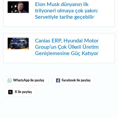
Elon Musk dünyanın ilk
trilyoneri olmaya çok yakın:
Servetiyle tarihe geçebilir
Canias ERP, Hyundai Motor
Group’un Çok Ülkeli Üretim
Genişlemesine Güç Katıyor
WhatsApp ile paylaş
Facebook ile paylaş
X ile paylaş