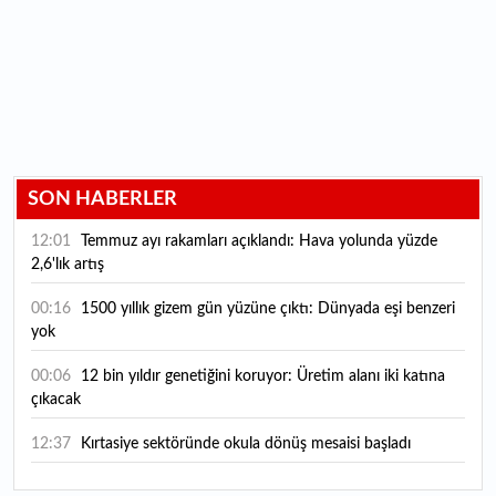
SON HABERLER
12:01
Temmuz ayı rakamları açıklandı: Hava yolunda yüzde
2,6'lık artış
00:16
1500 yıllık gizem gün yüzüne çıktı: Dünyada eşi benzeri
yok
00:06
12 bin yıldır genetiğini koruyor: Üretim alanı iki katına
çıkacak
12:37
Kırtasiye sektöründe okula dönüş mesaisi başladı
12:20
En çok hangi meslek grubu internet kullanıyor?