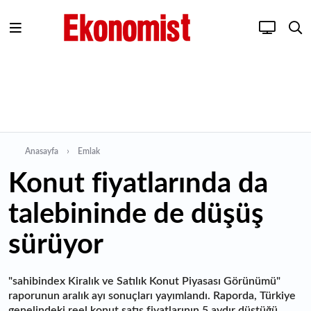
Anasayfa
Emlak
Konut fiyatlarında da
talebininde de düşüş
sürüyor
"sahibindex Kiralık ve Satılık Konut Piyasası Görünümü"
raporunun aralık ayı sonuçları yayımlandı. Raporda, Türkiye
genelindeki reel konut satış fiyatlarının 5 aydır düştüğü