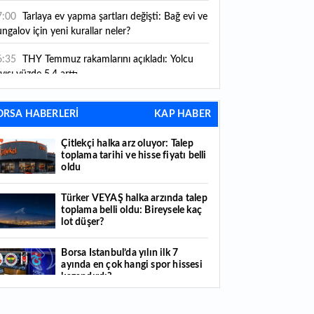
ni kurallar yürürlüğe girdi
7:00
Tarlaya ev yapma şartları değişti: Bağ evi ve
ngalov için yeni kurallar neler?
6:35
THY Temmuz rakamlarını açıkladı: Yolcu
yısı yüzde 5,4 arttı
6:27
Piyasaların beklediği veri geldi: ABD tarım
ORSA HABERLERİ
KAP HABER
şı istihdam rakamları açıklandı
Çitlekçi halka arz oluyor: Talep
6:24
Çitlekçi halka arz oluyor: Talep toplama
toplama tarihi ve hisse fiyatı belli
rihi ve hisse fiyatı belli oldu
oldu
6:10
ABD Başkanı Trump, İran'ın anlaşma
Türker VEYAŞ halka arzında talep
apmak istediğini savundu
toplama belli oldu: Bireysele kaç
lot düşer?
6:04
Boğaz’ın kıtaları birleştiren ruhu Memorial
nat Galerilerinde
Borsa İstanbul’da yılın ilk 7
ayında en çok hangi spor hissesi
6:01
Hafta sonu hava nasıl olacak?
kazandırdı?
6:00
Burgan Bank ilk yarı finansal sonuçlarını
Yabancı yatırımcı hissede satışa