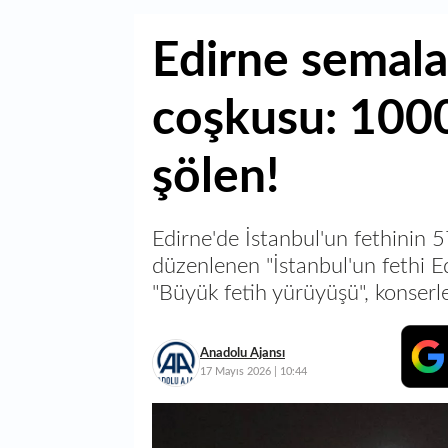
Edirne semala
coşkusu: 1000
şölen!
Edirne'de İstanbul'un fethinin 
düzenlenen "İstanbul'un fethi 
"Büyük fetih yürüyüşü", konserle
Anadolu Ajansı
17 Mayıs 2026 | 10:44