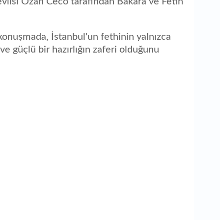
vlisi Ozan Ceco tarafından Bakara ve Fetih
 konuşmada, İstanbul'un fethinin yalnızca
 ve güçlü bir hazırlığın zaferi olduğunu