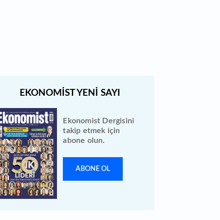
Quick Sigorta halka arz sonuçları
açıklandı: Bireysele kaç lot verdi?
Ekonomist Dergisini
takip etmek için
abone olun.
ABONE OL