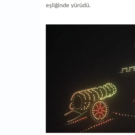
eşliğinde yürüdü.