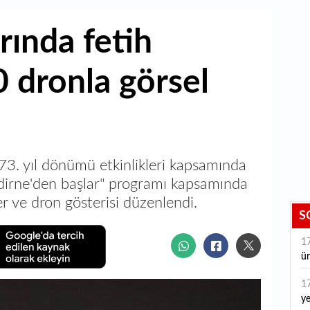
rında fetih
 dronla görsel
573. yıl dönümü etkinlikleri kapsamında
Edirne'den başlar" programı kapsamında
r ve dron gösterisi düzenlendi.
S
1
ür
1
ye