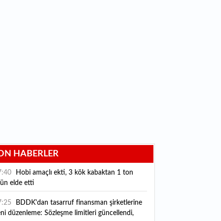
ON HABERLER
7:40
Hobi amaçlı ekti, 3 kök kabaktan 1 ton
ün elde etti
7:25
BDDK'dan tasarruf finansman şirketlerine
ni düzenleme: Sözleşme limitleri güncellendi,