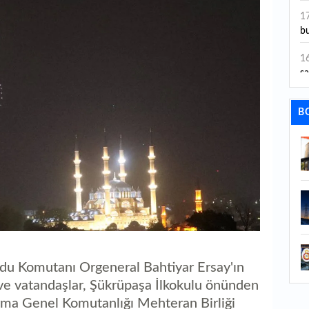
ye
1
bu
1
sa
1
B
dı
1
ta
1
y
1
Sa
Ordu Komutanı Orgeneral Bahtiyar Ersay'ın
1
ve vatandaşlar, Şükrüpaşa İlkokulu önünden
1
ma Genel Komutanlığı Mehteran Birliği