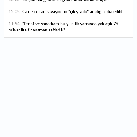
12:05
Caine'in İran savaşından "çıkış yolu" aradığı iddia edildi
11:54
"Esnaf ve sanatkara bu yılın ilk yarısında yaklaşık 75
milyar lira finansman sağladık"
11:52
Yaratıcılık ve ticaret bir araya geldi: İşte İstanbul'un yeni
girişimcilik alanı
11:35
Alarko Holding'den stratejik satın alma: Carrier'ın
paylarının tamamını devralıyor
11:34
Turizmcilerin yüzünü güldüren hareketlilik: Festival
bölgeye canlılık getirdi
11:23
Küresel piyasalarda yeni haftada takip edilecek 4 gelişme
hangileri olacak?
11:05
Borsada bu hafta en çok kazandıran ve kaybettiren 3
hisse