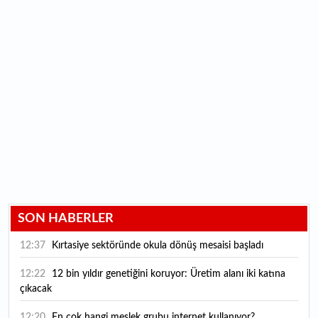
SON HABERLER
12:37
Kırtasiye sektöründe okula dönüş mesaisi başladı
12:22
12 bin yıldır genetiğini koruyor: Üretim alanı iki katına
çıkacak
12:20
En çok hangi meslek grubu internet kullanıyor?