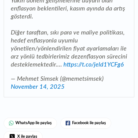
Yakın dönem gelişmelerine duyarlı olan
enflasyon beklentileri, kasım ayında da artış
gösterdi.
Diğer taraftan, sıkı para ve maliye politikası,
hedef enflasyonla uyumlu
yönetilen/yönlendirilen fiyat ayarlamaları ile
arz yönlü tedbirlerimiz dezenflasyon sürecini
desteklemektedir.…
https://t.co/jeld1YCFg6
— Mehmet Simsek (@memetsimsek)
November 14, 2025
WhatsApp ile paylaş
Facebook ile paylaş
X ile paylaş