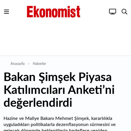
Anasayfa
Haberler
Bakan Şimşek Piyasa
Katılımcıları Anketi’ni
değerlendirdi
Hazine ve Maliye Bakanı Mehmet Şimşek, kararlılıkla
uyguladıkları politikalarla dezenflasyonun sürmesini ve
gelecek dönemde beklentilerin hedeflere yeniden