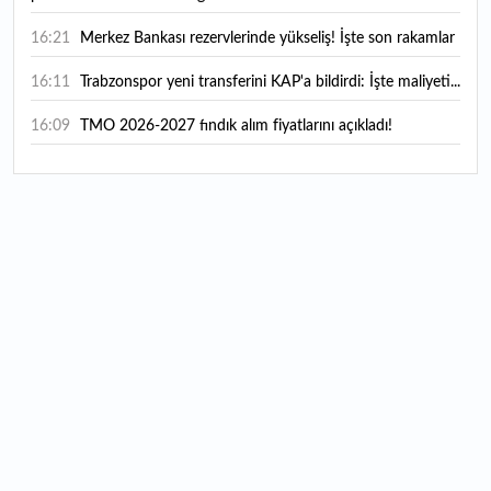
16:21
Merkez Bankası rezervlerinde yükseliş! İşte son rakamlar
16:11
Trabzonspor yeni transferini KAP'a bildirdi: İşte maliyeti...
16:09
TMO 2026-2027 fındık alım fiyatlarını açıkladı!
15:59
Bankacılık sektörünün toplam mevduatı geriledi
15:07
Yabancı yatırımcı hissede satışa döndü
14:39
KKM'de düşüş sürüyor: Bakiye 157 milyon liraya geriledi
14:29
Türkiye'de her 4 kişiden 3'ü internet bankacılığı
kullanıyor
14:26
Türkiye'nin 2026 dijital karnesi: En çok kullanılan ilk 3
uygulama hangileri oldu?