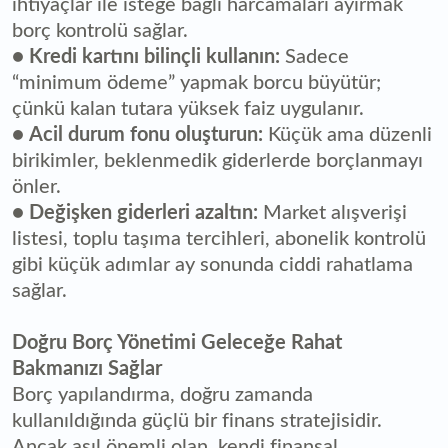
ihtiyaçlar ile isteğe bağlı harcamaları ayırmak
borç kontrolü sağlar.
●
Kredi kartını bilinçli kullanın:
Sadece
“minimum ödeme” yapmak borcu büyütür;
çünkü kalan tutara yüksek faiz uygulanır.
●
Acil durum fonu oluşturun:
Küçük ama düzenli
birikimler, beklenmedik giderlerde borçlanmayı
önler.
●
Değişken giderleri azaltın:
Market alışverişi
listesi, toplu taşıma tercihleri, abonelik kontrolü
gibi küçük adımlar ay sonunda ciddi rahatlama
sağlar.
Doğru Borç Yönetimi Geleceğe Rahat
Bakmanızı Sağlar
Borç yapılandırma, doğru zamanda
kullanıldığında güçlü bir finan­s stratejisidir.
Ancak asıl önemli olan, kendi finansal