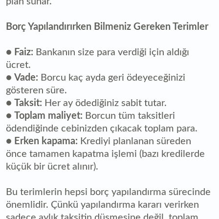
plan sunar.
Borç Yapılandırırken Bilmeniz Gereken Terimler
●
Faiz:
Bankanın size para verdiği için aldığı
ücret.
●
Vade:
Borcu kaç ayda geri ödeyeceğinizi
gösteren süre.
●
Taksit:
Her ay ödediğiniz sabit tutar.
●
Toplam maliyet:
Borcun tüm taksitleri
ödendiğinde cebinizden çıkacak toplam para.
●
Erken kapama:
Krediyi planlanan süreden
önce tamamen kapatma işlemi (bazı kredilerde
küçük bir ücret alınır).
Bu terimlerin hepsi borç yapılandırma sürecinde
önemlidir. Çünkü yapılandırma kararı verirken
sadece aylık taksitin düşmesine değil, toplam