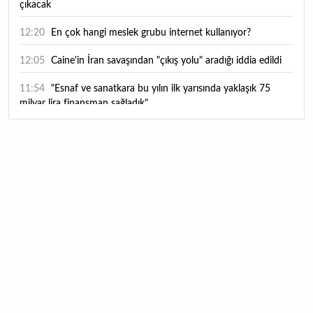
çıkacak
12:20
En çok hangi meslek grubu internet kullanıyor?
12:05
Caine'in İran savaşından "çıkış yolu" aradığı iddia edildi
11:54
"Esnaf ve sanatkara bu yılın ilk yarısında yaklaşık 75
milyar lira finansman sağladık"
11:52
Yaratıcılık ve ticaret bir araya geldi: İşte İstanbul'un yeni
girişimcilik alanı
11:35
Alarko Holding'den stratejik satın alma: Carrier'ın
paylarının tamamını devralıyor
11:34
Turizmcilerin yüzünü güldüren hareketlilik: Festival
bölgeye canlılık getirdi
11:23
Küresel piyasalarda yeni haftada takip edilecek 4 gelişme
hangileri olacak?
11:05
Borsada bu hafta en çok kazandıran ve kaybettiren 3