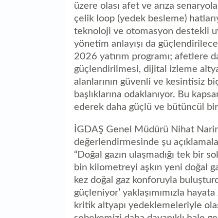
üzere olası afet ve arıza senaryola
çelik loop (yedek besleme) hatlarıy
teknoloji ve otomasyon destekli uy
yönetim anlayışı da güçlendirilece
2026 yatırım programı; afetlere d
güçlendirilmesi, dijital izleme alty
alanlarının güvenli ve kesintisiz 
başlıklarına odaklanıyor. Bu kap
ederek daha güçlü ve bütüncül bir
İGDAŞ Genel Müdürü Nihat Narin,
değerlendirmesinde şu açıklamala
“Doğal gazın ulaşmadığı tek bir s
bin kilometreyi aşkın yeni doğal ga
kez doğal gaz konforuyla buluşturd
güçleniyor’ yaklaşımımızla hayata
kritik altyapı yedeklemeleriyle ola
şebekemizi daha dayanıklı hale get