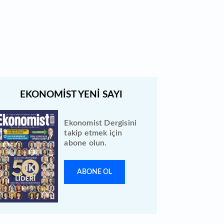
Türk Hava Yolları 2026 ilk yarı
bilanço verilerini KAP'a bildirdi
Ekonomist Dergisini
takip etmek için
abone olun.
ABONE OL