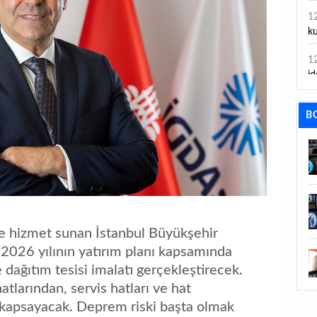
1
ku
1
id
1
B
ya
1
İs
1
Ca
e hizmet sunan İstanbul Büyükşehir
1
Fe
 2026 yılının yatırım planı kapsamında
 dağıtım tesisi imalatı gerçekleştirecek.
1
atlarından, servis hatları ve hat
ed
 kapsayacak. Deprem riski başta olmak