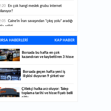
2:20
En çok hangi meslek grubu internet
llanıyor?
2:05
Caine'in İran savaşından "çıkış yolu" aradığı
dia edildi
1:54
"Esnaf ve sanatkara bu yılın ilk yarısında
ORSA HABERLERİ
KAP HABER
klaşık 75 milyar lira finansman sağladık"
1:52
Yaratıcılık ve ticaret bir araya geldi: İşte
Borsada bu hafta en çok
tanbul'un yeni girişimcilik alanı
kazandıran ve kaybettiren 3 hisse
1:35
Alarko Holding'den stratejik satın alma:
rrier'ın paylarının tamamını devralıyor
Borsada geçen hafta yeni iş
ilişkisi duyuran 9 şirket var
1:34
Turizmcilerin yüzünü güldüren hareketlilik:
stival bölgeye canlılık getirdi
Çitlekçi halka arz oluyor: Talep
toplama tarihi ve hisse fiyatı belli
1:23
Küresel piyasalarda yeni haftada takip
oldu
ilecek 4 gelişme hangileri olacak?
Türker VEYAŞ halka arzında talep