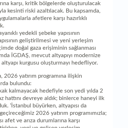
1
rına karşı, kritik bölgelerde oluşturulacak
ka
la kesinti riski azaltılacak. Bu kapsamda,
gulamalarla afetlere karşı hazırlıklı
k.
ayanıklı yedekli şebeke yapısının
apısının geliştirilmesi ve yeni yerleşim
biçimde doğal gaza erişiminin sağlanması
samda İGDAŞ, mevcut altyapıyı modernize
 altyapı kurgusu oluşturmayı hedefliyor.
 2026 yatırım programına ilişkin
rda bulundu:
okak kalmayacak hedefiyle son yedi yılda 2
z hattını devreye aldık; binlerce haneyi ilk
uk. ‘İstanbul büyürken, altyapısı da
 geçireceğimiz 2026 yatırım programımızla;
sı afet ve arıza durumlarına karşı
irirken, yeni ve gelişen yerleşim