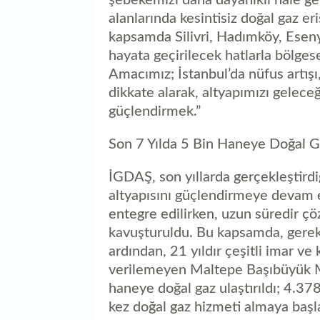
alanlarında kesintisiz doğal gaz er
kapsamda Silivri, Hadımköy, Eseny
hayata geçirilecek hatlarla bölges
Amacımız; İstanbul’da nüfus artışı,
dikkate alarak, altyapımızı geleceğ
güçlendirmek.”
Son 7 Yılda 5 Bin Haneye Doğal G
İGDAŞ, son yıllarda gerçekleştirdiğ
altyapısını güçlendirmeye devam e
entegre edilirken, uzun süredir 
kavuşturuldu. Bu kapsamda, gerek
ardından, 21 yıldır çeşitli imar v
verilemeyen Maltepe Başıbüyük M
haneye doğal gaz ulaştırıldı; 4.378
kez doğal gaz hizmeti almaya başl