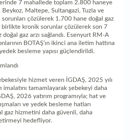
elerinde 7 mahallede toplam 2.800 haneye
ar, Beykoz, Maltepe, Sultangazi, Tuzla ve
 sorunları çözülerek 1.700 hane doğal gaz
 birlikte kronik sorunlar çözülerek son 7
z doğal gaz arzı sağlandı. Esenyurt RM-A
nlarının BOTAŞ’ın ikinci ana iletim hattına
yedek besleme yapısı güçlendirildi.
amlandı
şebekesiyle hizmet veren İGDAŞ, 2025 yılı
tı imalatını tamamlayarak şebekeyi daha
İGDAŞ, 2026 yatırım programıyla; hat ve
lışmaları ve yedek besleme hatları
l gaz hizmetini daha güvenli, daha
getirmeyi hedefliyor.