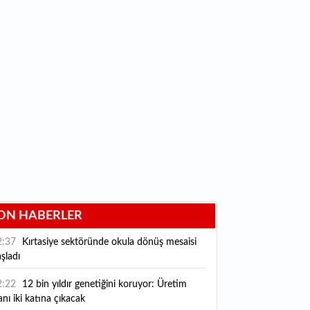
ON HABERLER
2:37
Kırtasiye sektöründe okula dönüş mesaisi
şladı
2:22
12 bin yıldır genetiğini koruyor: Üretim
anı iki katına çıkacak