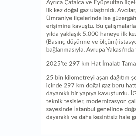
Ayrıca Çatalca ve Eyüpsultan ilç
ilk kez doğal gaz ulaştırıldı. Avcıl
Ümraniye ilçelerinde ise güzergâh
erişimine kavuştu. Bu çalışmalarla
yılda yaklaşık 5.000 haneye ilk ke
(Basınç düşürme ve ölçüm) istasyo
bağlanmasıyla, Avrupa Yakası’nda 
2025’te 297 km Hat İmalatı Tam
25 bin kilometreyi aşan dağıtım 
içinde 297 km doğal gaz boru hat
dayanıklı bir yapıya kavuşturdu. 
teknik tesisler, modernizasyon ça
sayesinde İstanbul genelinde doğa
dayanıklı ve daha kesintisiz hale 