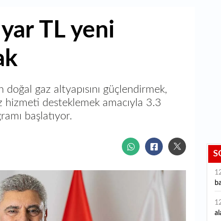
yar TL yeni
ak
 doğal gaz altyapısını güçlendirmek,
siz hizmeti desteklemek amacıyla 3.3
ramı başlatıyor.
S
1
ba
1
al