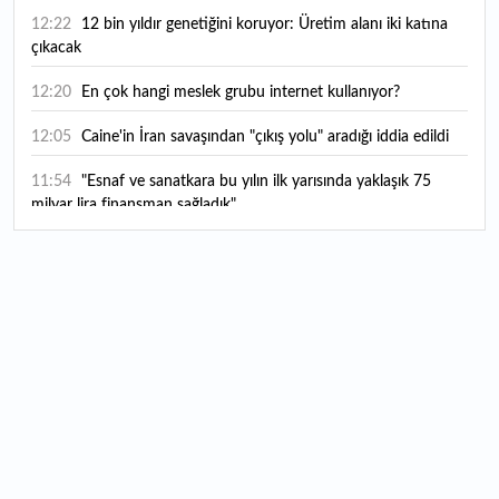
12:22
12 bin yıldır genetiğini koruyor: Üretim alanı iki katına
çıkacak
12:20
En çok hangi meslek grubu internet kullanıyor?
12:05
Caine'in İran savaşından "çıkış yolu" aradığı iddia edildi
11:54
"Esnaf ve sanatkara bu yılın ilk yarısında yaklaşık 75
milyar lira finansman sağladık"
11:52
Yaratıcılık ve ticaret bir araya geldi: İşte İstanbul'un yeni
girişimcilik alanı
11:35
Alarko Holding'den stratejik satın alma: Carrier'ın
paylarının tamamını devralıyor
11:34
Turizmcilerin yüzünü güldüren hareketlilik: Festival
bölgeye canlılık getirdi
11:23
Küresel piyasalarda yeni haftada takip edilecek 4 gelişme
hangileri olacak?