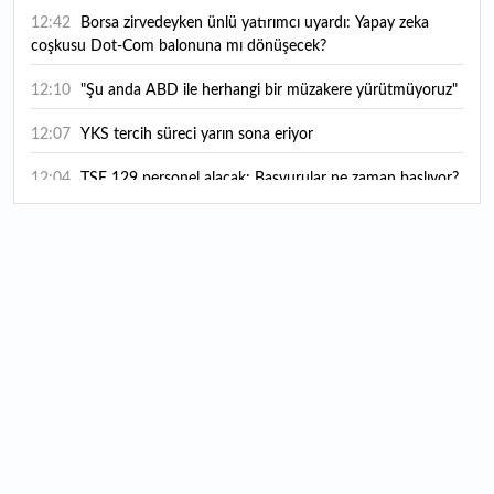
12:42
Borsa zirvedeyken ünlü yatırımcı uyardı: Yapay zeka
coşkusu Dot-Com balonuna mı dönüşecek?
12:10
"Şu anda ABD ile herhangi bir müzakere yürütmüyoruz"
12:07
YKS tercih süreci yarın sona eriyor
12:04
TSE 129 personel alacak: Başvurular ne zaman başlıyor?
12:01
Temmuz ayı rakamları açıklandı: Hava yolunda yüzde
2,6'lık artış
00:16
1500 yıllık gizem gün yüzüne çıktı: Dünyada eşi benzeri
yok
00:06
12 bin yıldır genetiğini koruyor: Üretim alanı iki katına
çıkacak
12:37
Kırtasiye sektöründe okula dönüş mesaisi başladı
12:20
En çok hangi meslek grubu internet kullanıyor?