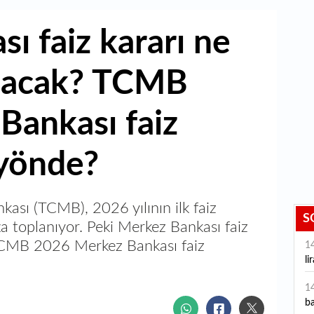
ı faiz kararı ne
nacak? TCMB
Bankası faiz
 yönde?
ası (TCMB), 2026 yılının ilk faiz
S
ta toplanıyor. Peki Merkez Bankası faiz
TCMB 2026 Merkez Bankası faiz
1
li
1
ba