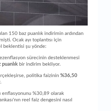
ılan 150 baz puanlık indirimin ardından
işti. Ocak ayı toplantısı için
l beklentisi şu yönde:
dezenflasyon sürecinin desteklenmesi
 puanlık
bir indirim bekliyor.
çekleşirse, politika faizinin
%36,50
.
ı enflasyonunu %30,89 olarak
kası'nın reel faiz dengesini nasıl