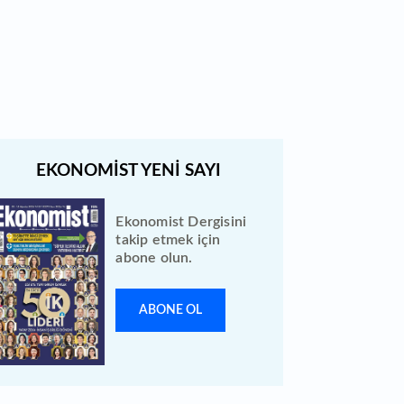
Borsada geçen hafta yeni iş
ilişkisi duyuran 12 şirket var
Ekonomist Dergisini
takip etmek için
abone olun.
ABONE OL