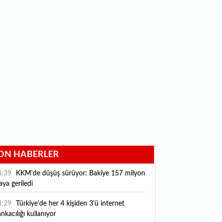
ON HABERLER
4:39
KKM'de düşüş sürüyor: Bakiye 157 milyon
raya geriledi
4:29
Türkiye'de her 4 kişiden 3'ü internet
nkacılığı kullanıyor