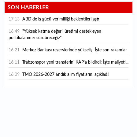
SON HABERLER
17:13
ABD'de iş gücü verimliliği beklentileri aştı
16:49
"Yüksek katma değerli üretimi destekleyen
politikalarımızı sürdüreceğiz"
16:21
Merkez Bankası rezervlerinde yükseliş! İşte son rakamlar
16:11
Trabzonspor yeni transferini KAP'a bildirdi: İşte maliyeti...
16:09
TMO 2026-2027 fındık alım fiyatlarını açıkladı!
15:59
Bankacılık sektörünün toplam mevduatı geriledi
15:07
Yabancı yatırımcı hissede satışa döndü
14:39
KKM'de düşüş sürüyor: Bakiye 157 milyon liraya geriledi
14:29
Türkiye'de her 4 kişiden 3'ü internet bankacılığı
kullanıyor