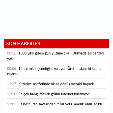
SON HABERLER
00:16
1500 yıllık gizem gün yüzüne çıktı: Dünyada eşi benzeri
yok
00:06
12 bin yıldır genetiğini koruyor: Üretim alanı iki katına
çıkacak
12:37
Kırtasiye sektöründe okula dönüş mesaisi başladı
12:20
En çok hangi meslek grubu internet kullanıyor?
12:05
Caine'in İran savaşından "çıkış yolu" aradığı iddia edildi