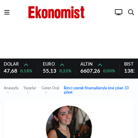
DOLAR
EURO
ALTIN
BIST 1
47,68
55,13
6607,26
1382
0,18%
0,32%
0,00%
Anasayfa
Yazarlar
Ceren Oral
İkinci çeyrek finansallarıyla öne çıkan 33
şirket