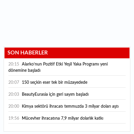
SON HABERLER
20:15
Alarko’nun Pozitif Etki Yeşil Yaka Programı yeni
dönemine başladı
20:07
150 seçkin eser tek bir müzayedede
20:03
BeautyEurasia için geri sayım başladı
20:00
Kimya sektörü ihracatı temmuzda 3 milyar doları aştı
19:56
Mücevher ihracatına 7,9 milyar dolarlık katkı
18:21
Güç elektroniğinde küresel oyun kurucu olmayı