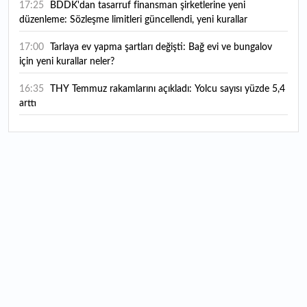
17:25
BDDK'dan tasarruf finansman şirketlerine yeni
düzenleme: Sözleşme limitleri güncellendi, yeni kurallar
yürürlüğe girdi
17:00
Tarlaya ev yapma şartları değişti: Bağ evi ve bungalov
için yeni kurallar neler?
16:35
THY Temmuz rakamlarını açıkladı: Yolcu sayısı yüzde 5,4
arttı
16:27
Piyasaların beklediği veri geldi: ABD tarım dışı istihdam
rakamları açıklandı
16:24
Çitlekçi halka arz oluyor: Talep toplama tarihi ve hisse
fiyatı belli oldu
16:10
ABD Başkanı Trump, İran'ın anlaşma yapmak istediğini
savundu
16:04
Boğaz’ın kıtaları birleştiren ruhu Memorial Sanat
Galerilerinde
16:01
Hafta sonu hava nasıl olacak?