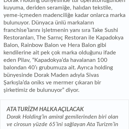
Dorak Holding bünyesinde tur operatörlüğünden
kuyuma, deriden seramiğe, halıdan tekstile,
yeme-içmeden madenciliğe kadar onlarca marka
bulunuyor. Dünyaca ünlü markaların
franchise’larını işletmenin yanı sıra Take Sushi
Restoranları, The Sarnıç Restoran ile Kapadokya
Balon, Rainbow Balon ve Hera Balon gibi
kendilerine ait pek çok marka olduğunu ifade
eden Pilav, “Kapadokya’da havalanan 100
balondan 40’ı grubumuza ait. Ayrıca holding
bünyesinde Dorak Maden adıyla Sivas
Şarkışla’da oniks ve mermer çıkaran bir
şirketimiz de bulunuyor” diyor.
ATA TURİZM HALKA AÇILACAK
Dorak Holding’in amiral gemilerinden biri olan
ve cirosun yüzde 65’ini sağlayan Ata Turizm’in