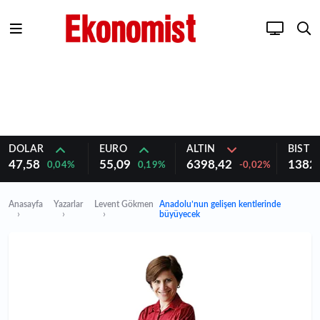
DOLAR
EURO
ALTIN
BIST 1
47,58
55,09
6398,42
1382
0,04%
0,19%
-0,02%
Anasayfa
Yazarlar
Levent Gökmen
Anadolu’nun gelişen kentlerinde
büyüyecek