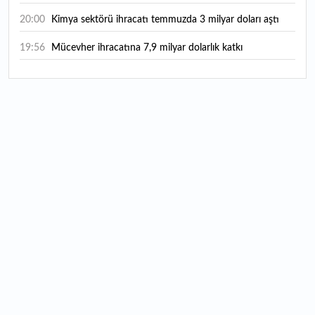
20:00
Kimya sektörü ihracatı temmuzda 3 milyar doları aştı
19:56
Mücevher ihracatına 7,9 milyar dolarlık katkı
18:21
Güç elektroniğinde küresel oyun kurucu olmayı
hedefliyor
17:38
ABD'den 125 milyar dolarlık tahvil ihracı: İhale takvimi
açıklandı
16:55
Malta bayraklı dev kruvaziyer Marmaris'te: Binlerce
turist ilçeye geldi
16:44
Şeftali fiyatları 1 günde yarıya düştü: İşte nedeni...
16:22
Fatih'te tarihin izleri korunuyor: Osmanlı hazireleri
restore ediliyor