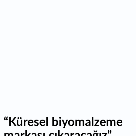
14:39
KKM'de düşüş sürüyor: Bakiye 157 milyon liraya geriledi
14:29
Türkiye'de her 4 kişiden 3'ü internet bankacılığı
kullanıyor
14:26
Türkiye'nin 2026 dijital karnesi: En çok kullanılan ilk 3
uygulama hangileri oldu?
“Küresel biyomalzeme
markası çıkaracağız”