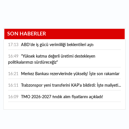
SON HABERLER
17:13
ABD'de iş gücü verimliliği beklentileri aştı
16:49
"Yüksek katma değerli üretimi destekleyen
politikalarımızı sürdüreceğiz"
16:21
Merkez Bankası rezervlerinde yükseliş! İşte son rakamlar
16:11
Trabzonspor yeni transferini KAP'a bildirdi: İşte maliyeti...
16:09
TMO 2026-2027 fındık alım fiyatlarını açıkladı!
15:59
Bankacılık sektörünün toplam mevduatı geriledi
15:07
Yabancı yatırımcı hissede satışa döndü