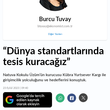
Burcu Tuvay
btuvay@ekonomist.com.tr
Diğer Yazıları
“Dünya standartlarında
tesis kuracağız”
Natuva Kokulu Üzüm’ün kurucusu Kübra Yurtsever Kargı ile
girişimcilik yolculuğunu ve hedeflerini konuştuk.
23 Eylül 2023 | 09:40