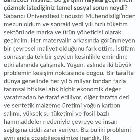
bahseder misiniz? Bu girişimi hayata geçirirken
çözmek istediğiniz temel sosyal sorun neydi?
Sabancı Üniversitesi Endüstri Mühendisliği’nden
mezun oldum ve sonraki yedi yılı hızlı tüketim
sektöründe marka ve ürün yöneticisi olarak
geçirdim. Her materyalin arkasında görünmeyen
bir çevresel maliyet olduğunu fark ettim. İstifam
sonrasında tek bir şeyden kesinlikle emindim:
etki alanında çalışmak. Yugen, aslında iki büyük
problemin kesişim noktasında doğdu. Bir tarafta
dünya genelinde her yıl 5 milyar tondan fazla
tarımsal bitkisel atık hiçbir ekonomik değer
yaratmadan bertaraf ediliyor, diğer tarafta deri
ve sentetik malzeme üretimi yoğun karbon
salımı, yüksek su tüketimi ve fosil bazlı
hammaddeler nedeniyle çevreye ve insan
sağlığına ciddi zarar veriyor. Biz bu iki problemi
aynı anda çözebileceğimize inandık. İlk