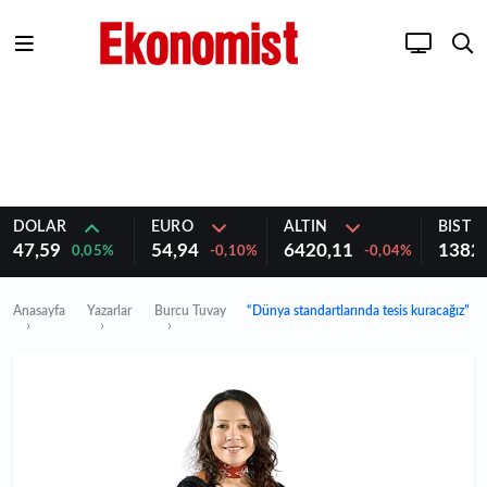
DOLAR
EURO
ALTIN
BIST 1
47,59
54,94
6420,11
1382
0,05%
-0,10%
-0,04%
Anasayfa
Yazarlar
Burcu Tuvay
“Dünya standartlarında tesis kuracağız”