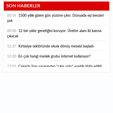
SON HABERLER
00:16
1500 yıllık gizem gün yüzüne çıktı: Dünyada eşi benzeri
yok
00:06
12 bin yıldır genetiğini koruyor: Üretim alanı iki katına
çıkacak
12:37
Kırtasiye sektöründe okula dönüş mesaisi başladı
12:20
En çok hangi meslek grubu internet kullanıyor?
12:05
Caine'in İran savaşından "çıkış yolu" aradığı iddia edildi
11:54
"Esnaf ve sanatkara bu yılın ilk yarısında yaklaşık 75
milyar lira finansman sağladık"
11:52
Yaratıcılık ve ticaret bir araya geldi: İşte İstanbul'un yeni
girişimcilik alanı
11:35
Alarko Holding'den stratejik satın alma: Carrier'ın
paylarının tamamını devralıyor