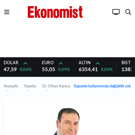
DOLAR
EURO
ALTIN
BIST 1
47,59
55,05
6354,41
1382
0,06%
0,09%
0,00%
Anasayfa
Yazarlar
Dr. Orhan Karaca
Kapasite kullanımında değişiklik yok