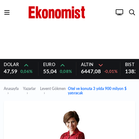
DOLAR
EURO
ALTIN
BIST 1
47,59
55,04
6447,08
1382
0,06%
0,08%
-0,01%
Anasayfa
Yazarlar
Levent Gökmen
Otel ve konuta 3 yılda 900 milyon $
yatıracak