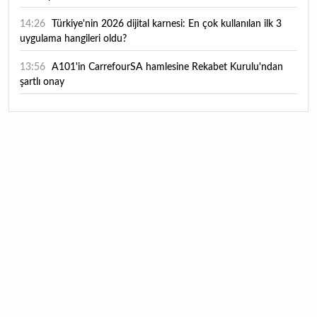
14:26
Türkiye'nin 2026 dijital karnesi: En çok kullanılan ilk 3
uygulama hangileri oldu?
13:56
A101'in CarrefourSA hamlesine Rekabet Kurulu'ndan
şartlı onay
13:49
Mastercard’dan dev dijital hamle: Kripto ve geleneksel
para arasındaki sınırlar kalkıyor
13:37
"İran için askeri, ekonomik ve diplomatik tüm araçları
kullanacağız"
13:31
Borsa İstanbul'da gong Quick Sigorta için çaldı
13:15
Kruvaziyer turizminde büyük hedef: İstanbul 1 milyon
yolcuya hazırlanıyor
11:45
Yeni elektrikli Hyundai IONIQ 6 Türkiye'de satışa
sunuldu: İşte fiyatı ve özellikleri
11:35
Aspendos'ta 1800 yıllık keşif! Sağlık tanrısı Asklepios'un