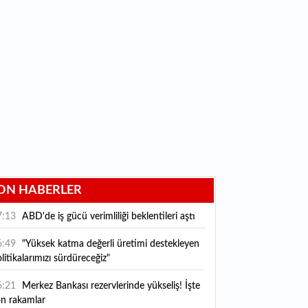
ON HABERLER
7:13
ABD'de iş gücü verimliliği beklentileri aştı
6:49
"Yüksek katma değerli üretimi destekleyen
litikalarımızı sürdüreceğiz"
6:21
Merkez Bankası rezervlerinde yükseliş! İşte
on rakamlar