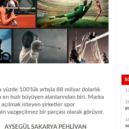
S
 yüzde 100'lük artışla 88 milyar dolarlık
1
 en hızlı büyüyen alanlarından biri. Marka
1
açılmak isteyen şirketler spor
po
inin vazgeçilmez bir parçası olarak görüyor.
1
s
ÜL SAKARYA PEHLİVAN