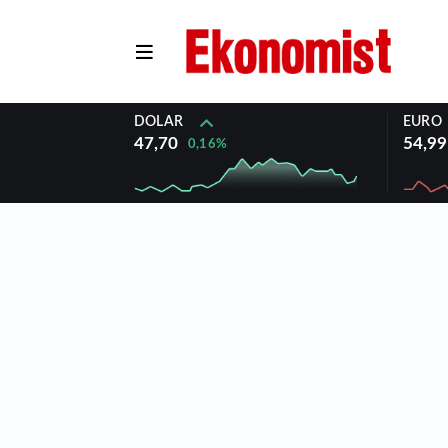
DOLAR
EURO
47,70
54,99
0,16%