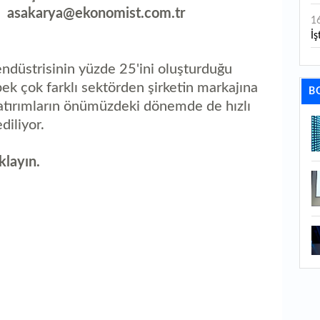
sakarya@ekonomist.com.tr
1
İş
1
endüstrisinin yüzde 25'ini oluşturduğu
aç
pek çok farklı sektörden şirketin markajına
B
atırımların önümüzdeki dönemde de hızlı
1
iliyor.
ge
1
klayın.
1
li
1
ba
1
ku