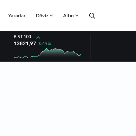
Yazarlar
Döviz
Altın
BIST 100
13821,97
0,49%