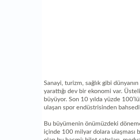
Sanayi, turizm, sağlık gibi dünyanın 
yarattığı dev bir ekonomi var. Üste
büyüyor. Son 10 yılda yüzde 100’lük
ulaşan spor endüstrisinden bahsedi
Bu büyümenin önümüzdeki dönemde 
içinde 100 milyar dolara ulaşması be
olan bu hacmi; bilet satışları, medy