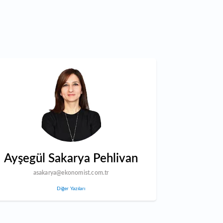
Ayşegül Sakarya Pehlivan
asakarya@ekonomist.com.tr
Diğer Yazıları