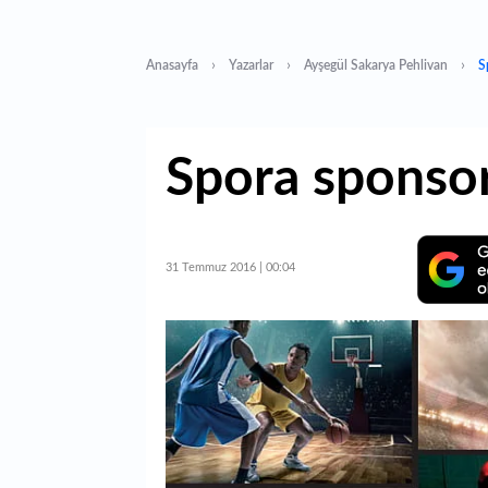
Anasayfa
Yazarlar
Ayşegül Sakarya Pehlivan
S
Spora sponsor
31 Temmuz 2016 | 00:04