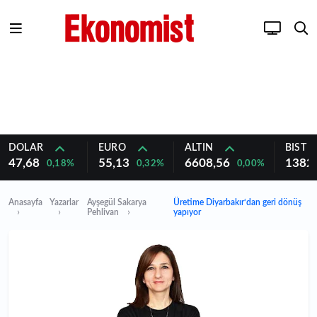
DOLAR
EURO
ALTIN
BIST 1
47,68
55,13
6608,56
1382
0,18%
0,32%
0,00%
Anasayfa
Yazarlar
Ayşegül Sakarya
Üretime Diyarbakır‘dan geri dönüş
Pehlivan
yapıyor