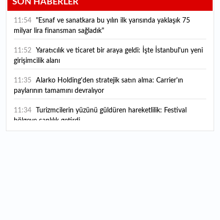
SON HABERLER
11:54
"Esnaf ve sanatkara bu yılın ilk yarısında yaklaşık 75
milyar lira finansman sağladık"
11:52
Yaratıcılık ve ticaret bir araya geldi: İşte İstanbul'un yeni
girişimcilik alanı
11:35
Alarko Holding'den stratejik satın alma: Carrier'ın
paylarının tamamını devralıyor
11:34
Turizmcilerin yüzünü güldüren hareketlilik: Festival
bölgeye canlılık getirdi
11:23
Küresel piyasalarda yeni haftada takip edilecek 4 gelişme
hangileri olacak?
11:05
Borsada bu hafta en çok kazandıran ve kaybettiren 3
hisse
11:00
AB'nin AR-GE bütçesi dikkat çekti: 130,2 milyar euroluk
kaynak