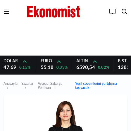
DOLAR
EURO
ALTIN
BIST 1
47,69
55,18
6590,54
1382
0,15%
0,33%
0,02%
Anasayfa
Yazarlar
Ayşegül Sakarya
Yeşil çözümlerini yurtdışına
Pehlivan
taşıyacak