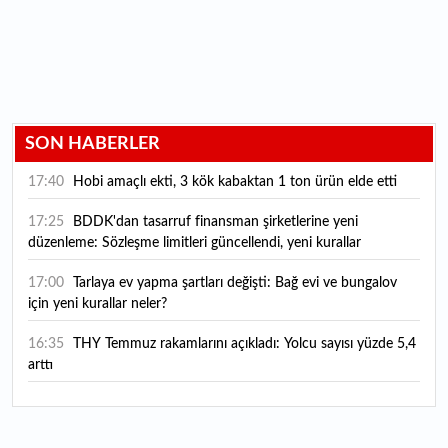
SON HABERLER
17:40
Hobi amaçlı ekti, 3 kök kabaktan 1 ton ürün elde etti
17:25
BDDK'dan tasarruf finansman şirketlerine yeni
düzenleme: Sözleşme limitleri güncellendi, yeni kurallar
yürürlüğe girdi
17:00
Tarlaya ev yapma şartları değişti: Bağ evi ve bungalov
için yeni kurallar neler?
16:35
THY Temmuz rakamlarını açıkladı: Yolcu sayısı yüzde 5,4
arttı
16:27
Piyasaların beklediği veri geldi: ABD tarım dışı istihdam
rakamları açıklandı