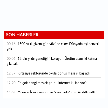
SON HABERLER
00:16
1500 yıllık gizem gün yüzüne çıktı: Dünyada eşi benzeri
yok
00:06
12 bin yıldır genetiğini koruyor: Üretim alanı iki katına
çıkacak
12:37
Kırtasiye sektöründe okula dönüş mesaisi başladı
12:20
En çok hangi meslek grubu internet kullanıyor?
12:05
Caine'in İran savaşından "çıkış yolu" aradığı iddia edildi
11:54
"Esnaf ve sanatkara bu yılın ilk yarısında yaklaşık 75
milyar lira finansman sağladık"