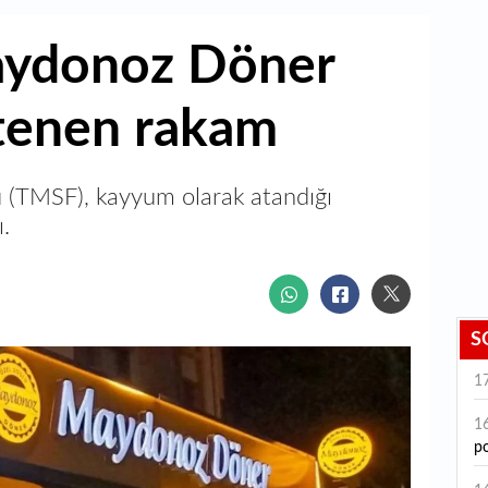
aydonoz Döner
İstenen rakam
 (TMSF), kayyum olarak atandığı
.
S
1
1
po