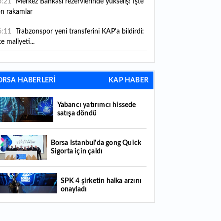
6:21
Merkez Bankası rezervlerinde yükseliş! İşte
on rakamlar
6:11
Trabzonspor yeni transferini KAP'a bildirdi:
te maliyeti...
6:09
TMO 2026-2027 fındık alım fiyatlarını
ıkladı!
ORSA HABERLERİ
KAP HABER
5:59
Bankacılık sektörünün toplam mevduatı
riledi
Yabancı yatırımcı hissede
satışa döndü
5:07
Yabancı yatırımcı hissede satışa döndü
4:39
KKM'de düşüş sürüyor: Bakiye 157 milyon
Borsa İstanbul'da gong Quick
Sigorta için çaldı
raya geriledi
4:29
Türkiye'de her 4 kişiden 3'ü internet
SPK 4 şirketin halka arzını
nkacılığı kullanıyor
onayladı
4:26
Türkiye'nin 2026 dijital karnesi: En çok
llanılan ilk 3 uygulama hangileri oldu?
Borsada hisseleri yüzde 375