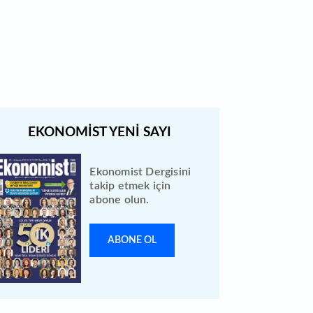
Bewen Enerji halka arzı ileri bir
tarihe ertelendi
Ekonomist Dergisini
takip etmek için
abone olun.
ABONE OL