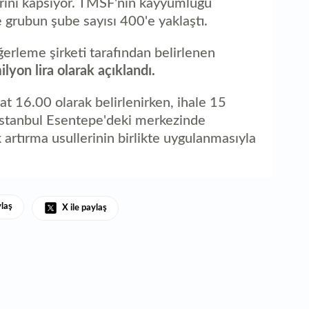
irini kapsıyor. TMSF'nin kayyumluğu
grubun şube sayısı 400'e yaklaştı.
ğerleme şirketi tarafından belirlenen
lyon lira olarak açıklandı.
at 16.00 olarak belirlenirken, ihale 15
İstanbul Esentepe'deki merkezinde
ık artırma usullerinin birlikte uygulanmasıyla
ylaş
X ile paylaş