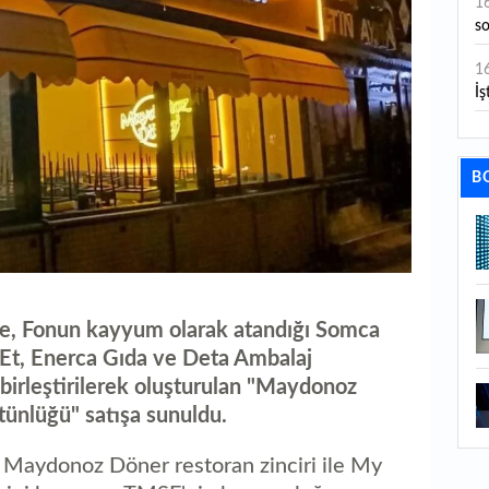
1
s
1
İş
1
aç
B
1
ge
1
1
e, Fonun kayyum olarak atandığı Somca
li
 Et, Enerca Gıda ve Deta Ambalaj
1
ı birleştirilerek oluşturulan "Maydonoz
ba
tünlüğü" satışa sunuldu.
1
n Maydonoz Döner restoran zinciri ile My
ku