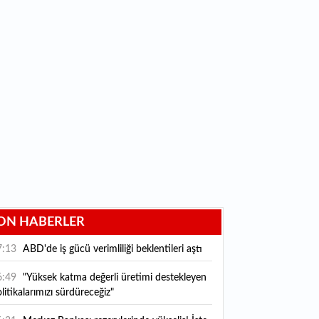
ON HABERLER
7:13
ABD'de iş gücü verimliliği beklentileri aştı
6:49
"Yüksek katma değerli üretimi destekleyen
litikalarımızı sürdüreceğiz"