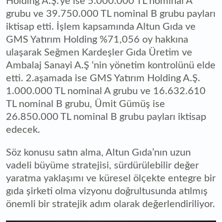
Holding A.Ş.’ye ise 5.000.000 TL nominal A
grubu ve 39.750.000 TL nominal B grubu payları
iktisap etti. İşlem kapsamında Altun Gıda ve
GMS Yatırım Holding %71,056 oy hakkına
ulaşarak Seğmen Kardeşler Gıda Üretim ve
Ambalaj Sanayi A.Ş ‘nin yönetim kontrolünü elde
etti. 2.aşamada ise GMS Yatırım Holding A.Ş.
1.000.000 TL nominal A grubu ve 16.632.610
TL nominal B grubu, Ümit Gümüş ise
26.850.000 TL nominal B grubu payları iktisap
edecek.
Söz konusu satın alma, Altun Gıda’nın uzun
vadeli büyüme stratejisi, sürdürülebilir değer
yaratma yaklaşımı ve küresel ölçekte entegre bir
gıda şirketi olma vizyonu doğrultusunda atılmış
önemli bir stratejik adım olarak değerlendiriliyor.