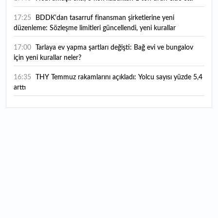
17:25
BDDK'dan tasarruf finansman şirketlerine yeni
düzenleme: Sözleşme limitleri güncellendi, yeni kurallar
yürürlüğe girdi
17:00
Tarlaya ev yapma şartları değişti: Bağ evi ve bungalov
için yeni kurallar neler?
16:35
THY Temmuz rakamlarını açıkladı: Yolcu sayısı yüzde 5,4
arttı
16:27
Piyasaların beklediği veri geldi: ABD tarım dışı istihdam
rakamları açıklandı
16:24
Çitlekçi halka arz oluyor: Talep toplama tarihi ve hisse
fiyatı belli oldu
16:10
ABD Başkanı Trump, İran'ın anlaşma yapmak istediğini
savundu
16:04
Boğaz’ın kıtaları birleştiren ruhu Memorial Sanat
Galerilerinde