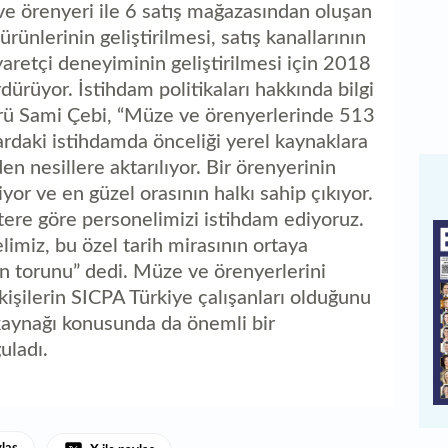
ve örenyeri ile 6 satış mağazasından oluşan
rünlerinin geliştirilmesi, satış kanallarının
yaretçi deneyiminin geliştirilmesi için 2018
rdürüyor. İstihdam politikaları hakkında bilgi
ü Sami Çebi, “Müze ve örenyerlerinde 513
ardaki istihdamda önceliği yerel kaynaklara
den nesillere aktarılıyor. Bir örenyerinin
liyor ve en güzel orasının halkı sahip çıkıyor.
tere göre personelimizi istihdam ediyoruz.
imiz, bu özel tarih mirasının ortaya
in torunu” dedi. Müze ve örenyerlerini
kişilerin SICPA Türkiye çalışanları olduğunu
kaynağı konusunda da önemli bir
guladı.