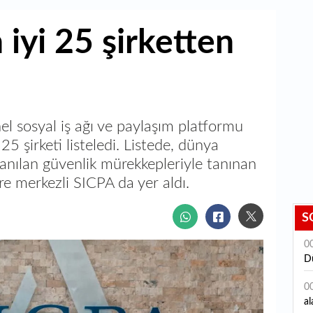
 iyi 25 şirketten
l sosyal iş ağı ve paylaşım platformu
 25 şirketi listeledi. Listede, dünya
anılan güvenlik mürekkepleriyle tanınan
çre merkezli SICPA da yer aldı.
S
0
D
0
al