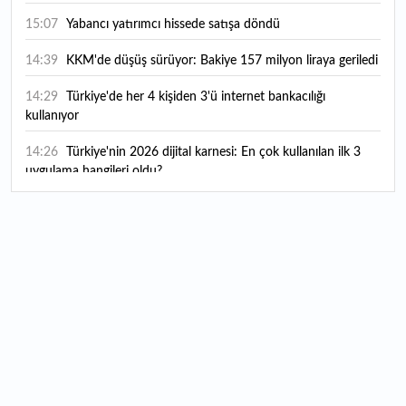
15:07
Yabancı yatırımcı hissede satışa döndü
14:39
KKM'de düşüş sürüyor: Bakiye 157 milyon liraya geriledi
14:29
Türkiye'de her 4 kişiden 3'ü internet bankacılığı
kullanıyor
14:26
Türkiye'nin 2026 dijital karnesi: En çok kullanılan ilk 3
uygulama hangileri oldu?
13:56
A101'in CarrefourSA hamlesine Rekabet Kurulu'ndan
şartlı onay
13:49
Mastercard’dan dev dijital hamle: Kripto ve geleneksel
para arasındaki sınırlar kalkıyor
13:37
"İran için askeri, ekonomik ve diplomatik tüm araçları
kullanacağız"
13:31
Borsa İstanbul'da gong Quick Sigorta için çaldı