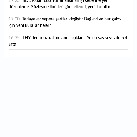
17:25
BDDK'dan tasarruf finansman şirketlerine yeni
düzenleme: Sözleşme limitleri güncellendi, yeni kurallar
yürürlüğe girdi
17:00
Tarlaya ev yapma şartları değişti: Bağ evi ve bungalov
için yeni kurallar neler?
16:35
THY Temmuz rakamlarını açıkladı: Yolcu sayısı yüzde 5,4
arttı
16:27
Piyasaların beklediği veri geldi: ABD tarım dışı istihdam
rakamları açıklandı
16:24
Çitlekçi halka arz oluyor: Talep toplama tarihi ve hisse
fiyatı belli oldu
16:10
ABD Başkanı Trump, İran'ın anlaşma yapmak istediğini
savundu
16:04
Boğaz’ın kıtaları birleştiren ruhu Memorial Sanat
Galerilerinde
16:01
Hafta sonu hava nasıl olacak?