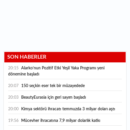
SON HABERLER
20:15
Alarko’nun Pozitif Etki Yeşil Yaka Programı yeni
dönemine başladı
20:07
150 seçkin eser tek bir müzayedede
20:03
BeautyEurasia için geri sayım başladı
20:00
Kimya sektörü ihracatı temmuzda 3 milyar doları aştı
19:56
Mücevher ihracatına 7,9 milyar dolarlık katkı