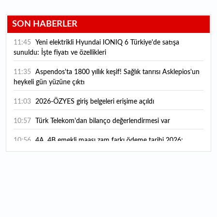
SON HABERLER
11:45
Yeni elektrikli Hyundai IONIQ 6 Türkiye'de satışa
sunuldu: İşte fiyatı ve özellikleri
11:35
Aspendos'ta 1800 yıllık keşif! Sağlık tanrısı Asklepios'un
heykeli gün yüzüne çıktı
11:03
2026-ÖZYES giriş belgeleri erişime açıldı
10:57
Türk Telekom'dan bilanço değerlendirmesi var
10:56
4A, 4B emekli maaşı zam farkı ödeme tarihi 2026:
Emekli zam farkı ne zaman yatacak? Emekli maaşı sorgulama
ekranı
10:27
Koç Holding 2026 yılı ilk yarı finansal sonuçlarını açıkladı
10:16
ARD Grup Bilişim 37,1 Milyon TL’lik sipariş aldı
10:10
Bütçeden Ar-Ge'ye ayrılan kaynak artıyor: 2025 verileri