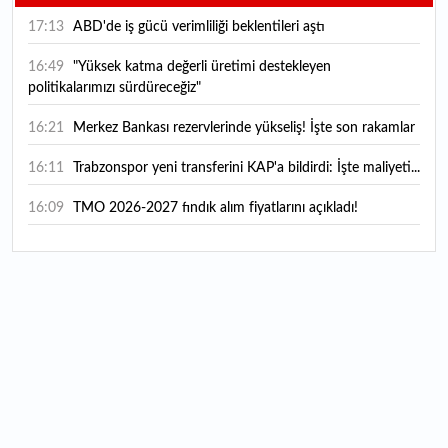
17:13
ABD'de iş gücü verimliliği beklentileri aştı
16:49
"Yüksek katma değerli üretimi destekleyen
politikalarımızı sürdüreceğiz"
16:21
Merkez Bankası rezervlerinde yükseliş! İşte son rakamlar
16:11
Trabzonspor yeni transferini KAP'a bildirdi: İşte maliyeti...
16:09
TMO 2026-2027 fındık alım fiyatlarını açıkladı!
15:59
Bankacılık sektörünün toplam mevduatı geriledi
15:07
Yabancı yatırımcı hissede satışa döndü
14:39
KKM'de düşüş sürüyor: Bakiye 157 milyon liraya geriledi
14:29
Türkiye'de her 4 kişiden 3'ü internet bankacılığı
kullanıyor
14:26
Türkiye'nin 2026 dijital karnesi: En çok kullanılan ilk 3