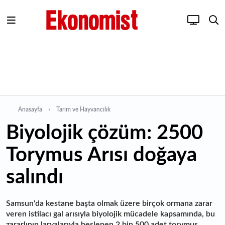
Anasayfa
Tarım ve Hayvancılık
Biyolojik çözüm: 2500
Torymus Arısı doğaya
salındı
Samsun'da kestane başta olmak üzere birçok ormana zarar
veren istilacı gal arısıyla biyolojik mücadele kapsamında, bu
zararlının larvalarıyla beslenen 2 bin 500 adet torymus