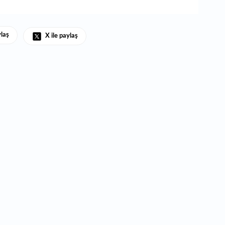
ylaş
X ile paylaş