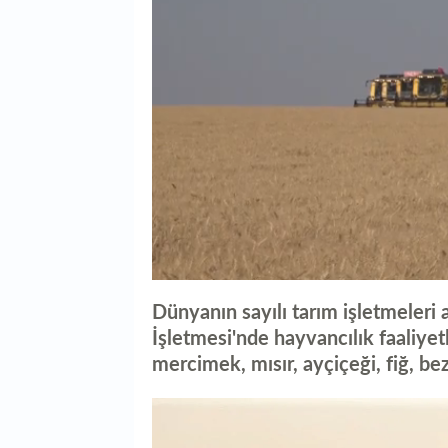
0
seconds
Dünyanın sayılı tarım işletmeleri 
of
0
İşletmesi'nde hayvancılık faaliyet
seconds
Volume
mercimek, mısır, ayçiçeği, fiğ, beze
0%