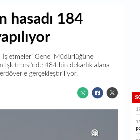
n hasadı 184
apılıyor
m İşletmeleri Genel Müdürlüğüne
 İşletmesi'nde 484 bin dekarlık alana
rdöverle gerçekleştiriliyor.
S
1
1
po