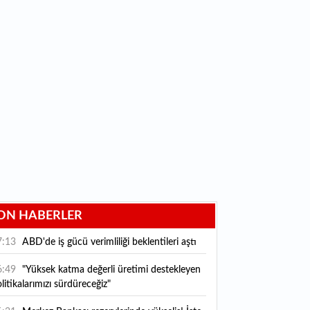
ON HABERLER
7:13
ABD'de iş gücü verimliliği beklentileri aştı
6:49
"Yüksek katma değerli üretimi destekleyen
litikalarımızı sürdüreceğiz"