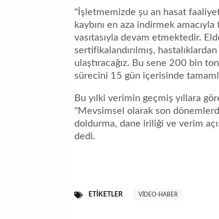
"İşletmemizde şu an hasat faaliye
kaybını en aza indirmek amacıyla t
vasıtasıyla devam etmektedir. Eld
sertifikalandırılmış, hastalıklardan
ulaştıracağız. Bu sene 200 bin to
sürecini 15 gün içerisinde tamam
Bu yılki verimin geçmiş yıllara gör
"Mevsimsel olarak son dönemlerde
doldurma, dane iriliği ve verim aç
dedi.
ETIKETLER
VIDEO-HABER