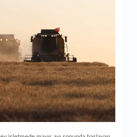
B
d
Q
B
B
B
k
B
dev işletmede mayıs ayı sonunda başlayan