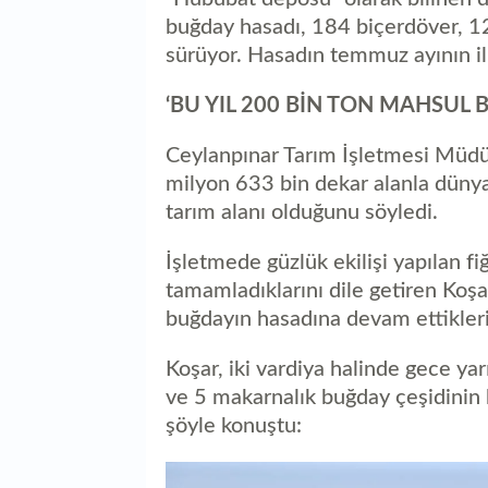
buğday hasadı, 184 biçerdöver, 1
sürüyor. Hasadın temmuz ayının i
‘BU YIL 200 BİN TON MAHSUL 
Ceylanpınar Tarım İşletmesi Müdür
milyon 633 bin dekar alanla dünya
tarım alanı olduğunu söyledi.
İşletmede güzlük ekilişi yapılan f
tamamladıklarını dile getiren Koşa
buğdayın hasadına devam ettiklerin
Koşar, iki vardiya halinde gece ya
ve 5 makarnalık buğday çeşidinin 
şöyle konuştu: