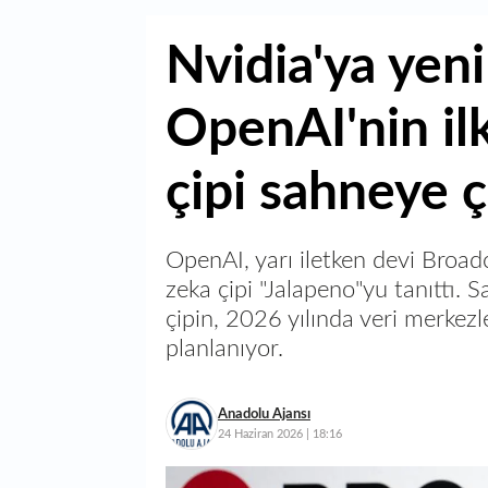
Nvidia'ya yeni
OpenAI'nin il
çipi sahneye ç
OpenAI, yarı iletken devi Broadco
zeka çipi "Jalapeno"yu tanıttı. 
çipin, 2026 yılında veri merkez
planlanıyor.
Anadolu Ajansı
24 Haziran 2026 | 18:16