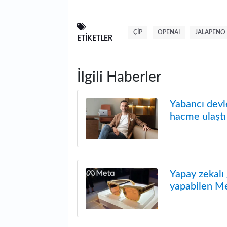
ÇIP
OPENAI
JALAPENO
ETIKETLER
İlgili Haberler
Yabancı devl
hacme ulaştı
Yapay zekalı
yapabilen Me