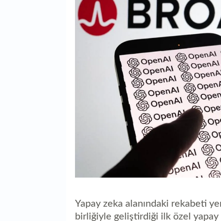
Yapay zeka alanındaki rekabeti ye
birliğiyle geliştirdiği ilk özel yap