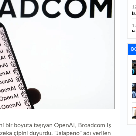
1
ku
1
id
1
B
ya
1
İs
1
Ca
1
Fe
1
ni bir boyuta taşıyan OpenAI, Broadcom iş
ed
ay zeka çipini duyurdu. "Jalapeno" adı verilen