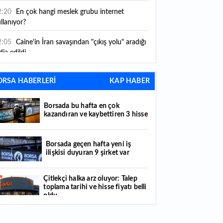
2:20
En çok hangi meslek grubu internet
llanıyor?
2:05
Caine'in İran savaşından "çıkış yolu" aradığı
dia edildi
1:54
"Esnaf ve sanatkara bu yılın ilk yarısında
ORSA HABERLERİ
KAP HABER
klaşık 75 milyar lira finansman sağladık"
1:52
Yaratıcılık ve ticaret bir araya geldi: İşte
Borsada bu hafta en çok
tanbul'un yeni girişimcilik alanı
kazandıran ve kaybettiren 3 hisse
1:35
Alarko Holding'den stratejik satın alma:
rrier'ın paylarının tamamını devralıyor
Borsada geçen hafta yeni iş
ilişkisi duyuran 9 şirket var
1:34
Turizmcilerin yüzünü güldüren hareketlilik:
stival bölgeye canlılık getirdi
Çitlekçi halka arz oluyor: Talep
toplama tarihi ve hisse fiyatı belli
1:23
Küresel piyasalarda yeni haftada takip
oldu
ilecek 4 gelişme hangileri olacak?
Türker VEYAŞ halka arzında talep