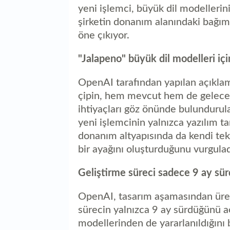
yeni işlemci, büyük dil modellerini
şirketin donanım alanındaki bağıms
öne çıkıyor.
"Jalapeno" büyük dil modelleri içi
OpenAI tarafından yapılan açıklam
çipin, hem mevcut hem de gelecekt
ihtiyaçları göz önünde bulundurulara
yeni işlemcinin yalnızca yazılım ta
donanım altyapısında da kendi tekn
bir ayağını oluşturduğunu vurgulad
Geliştirme süreci sadece 9 ay sü
OpenAI, tasarım aşamasından üre
sürecin yalnızca 9 ay sürdüğünü aç
modellerinden de yararlanıldığını b