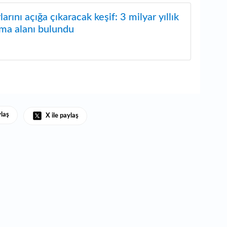
arını açığa çıkaracak keşif: 3 milyar yıllık
pma alanı bulundu
ylaş
X ile paylaş