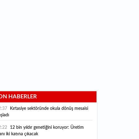
ON HABERLER
2:37
Kırtasiye sektöründe okula dönüş mesaisi
şladı
2:22
12 bin yıldır genetiğini koruyor: Üretim
anı iki katına çıkacak