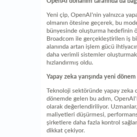
OpenAI donanım tarafında da bağı
Yeni çip, OpenAI'nin yalnızca yapa
olmanın ötesine geçerek, bu modell
bünyesinde oluşturma hedefinin ön
Broadcom ile gerçekleştirilen iş b
alanında artan işlem gücü ihtiyacı
daha verimli sistemler oluşturmak
hızlandırmış oldu.
Yapay zeka yarışında yeni dönem
Teknoloji sektöründe yapay zeka od
dönemde gelen bu adım, OpenAI'nin
olarak değerlendiriliyor. Uzmanlar
maliyetleri düşürmesi, performans
şirketlere daha fazla kontrol sağ
dikkat çekiyor.