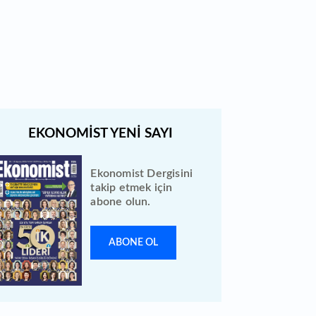
Türk Hava Yolları 2026 ilk yarı
bilanço verilerini KAP'a bildirdi
Ekonomist Dergisini
takip etmek için
abone olun.
ABONE OL