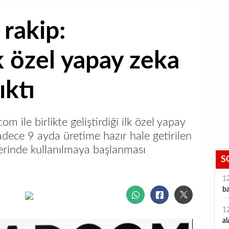
 rakip:
k özel yapay zeka
ıktı
m ile birlikte geliştirdiği ilk özel yapay
Sadece 9 ayda üretime hazır hale getirilen
lerinde kullanılmaya başlanması
S
1
ba
1
al