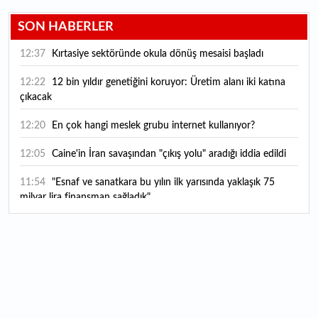
SON HABERLER
12:37
Kırtasiye sektöründe okula dönüş mesaisi başladı
12:22
12 bin yıldır genetiğini koruyor: Üretim alanı iki katına
çıkacak
12:20
En çok hangi meslek grubu internet kullanıyor?
12:05
Caine'in İran savaşından "çıkış yolu" aradığı iddia edildi
11:54
"Esnaf ve sanatkara bu yılın ilk yarısında yaklaşık 75
milyar lira finansman sağladık"
11:52
Yaratıcılık ve ticaret bir araya geldi: İşte İstanbul'un yeni
girişimcilik alanı
11:35
Alarko Holding'den stratejik satın alma: Carrier'ın
paylarının tamamını devralıyor
11:34
Turizmcilerin yüzünü güldüren hareketlilik: Festival