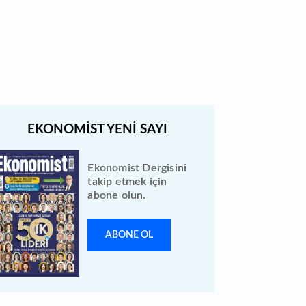
Quick Sigorta halka arz sonuçları
açıklandı: Bireysele kaç lot verdi?
Ekonomist Dergisini
takip etmek için
abone olun.
ABONE OL