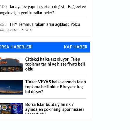
ni kurallar yürürlüğe girdi
7:00
Tarlaya ev yapma şartları değişti: Bağ evi ve
ngalov için yeni kurallar neler?
6:35
THY Temmuz rakamlarını açıkladı: Yolcu
yısı yüzde 5,4 arttı
6:27
Piyasaların beklediği veri geldi: ABD tarım
ORSA HABERLERİ
KAP HABER
şı istihdam rakamları açıklandı
Çitlekçi halka arz oluyor: Talep
6:24
Çitlekçi halka arz oluyor: Talep toplama
toplama tarihi ve hisse fiyatı belli
rihi ve hisse fiyatı belli oldu
oldu
6:10
ABD Başkanı Trump, İran'ın anlaşma
Türker VEYAŞ halka arzında talep
apmak istediğini savundu
toplama belli oldu: Bireysele kaç
lot düşer?
6:04
Boğaz’ın kıtaları birleştiren ruhu Memorial
nat Galerilerinde
Borsa İstanbul’da yılın ilk 7
ayında en çok hangi spor hissesi
6:01
Hafta sonu hava nasıl olacak?
kazandırdı?
6:00
Burgan Bank ilk yarı finansal sonuçlarını
Yabancı yatırımcı hissede satışa