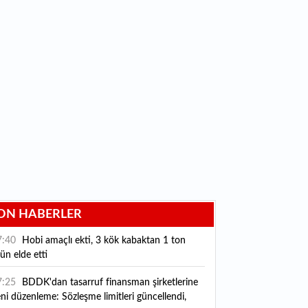
ON HABERLER
7:40
Hobi amaçlı ekti, 3 kök kabaktan 1 ton
ün elde etti
7:25
BDDK'dan tasarruf finansman şirketlerine
ni düzenleme: Sözleşme limitleri güncellendi,