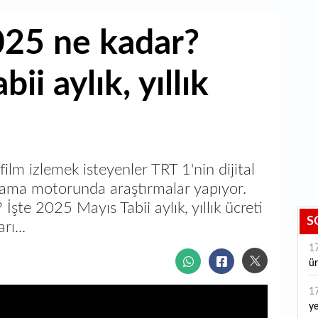
2025 ne kadar?
i aylık, yıllık
film izlemek isteyenler TRT 1'nin dijital
i arama motorunda araştırmalar yapıyor.
İşte 2025 Mayıs Tabii aylık, yıllık ücreti
S
rı...
1
ür
1
ye