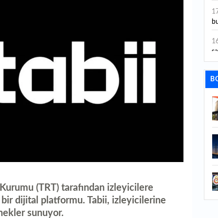
ye
1
bu
1
sa
1
B
dı
1
ta
1
y
1
Sa
 Kurumu (TRT) tarafından izleyicilere
1
bir dijital platformu. Tabii, izleyicilerine
1
nekler sunuyor.