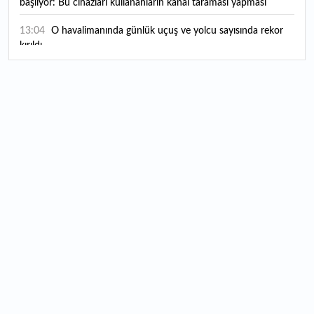
başlıyor: Bu cihazları kullananların kanal taraması yapması
gerekecek
13:04
O havalimanında günlük uçuş ve yolcu sayısında rekor
kırıldı
12:55
"Zorlu küresel koşullara rağmen sanayi üretimi büyüyor"
12:34
Marmaris'e dev kruvaziyerle turist akını: 2 bin 500'den
fazla kişiyi taşıdı
12:32
"Başaramazsın" sözlerine aldırmadı, şimdi Türkiye’nin
dört bir yanından sipariş alıyor
12:18
Fed faiz kararı ne zaman, saat kaçta açıklanacak?
Piyasaların Fed faiz kararı beklentisi ne yönde?
12:14
Hürmüz Boğazı belirsizliği depolama ihtiyacını artırdı:
Petrol ihracatında yeni rotalar öne çıkıyor
11:50
Erdemir'den 2026 yılı ilk yarı bilanço değerlendirmesi var