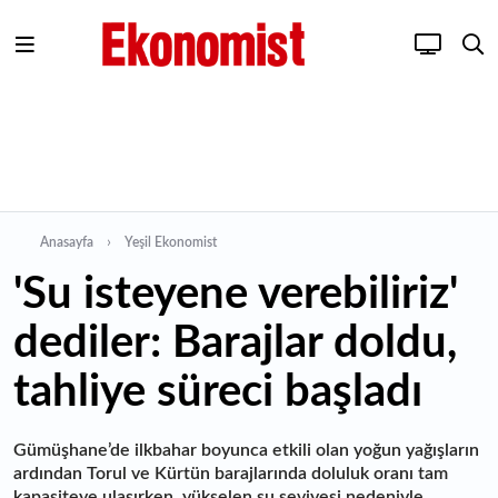
Anasayfa
Yeşil Ekonomist
'Su isteyene verebiliriz'
dediler: Barajlar doldu,
tahliye süreci başladı
Gümüşhane’de ilkbahar boyunca etkili olan yoğun yağışların
ardından Torul ve Kürtün barajlarında doluluk oranı tam
kapasiteye ulaşırken, yükselen su seviyesi nedeniyle