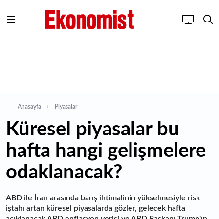
Anasayfa
Piyasalar
Küresel piyasalar bu
hafta hangi gelişmelere
odaklanacak?
ABD ile İran arasında barış ihtimalinin yükselmesiyle risk
iştahı artan küresel piyasalarda gözler, gelecek hafta
açıklanacak ABD enflasyon verisi ve ABD Başkanı Trump'ın