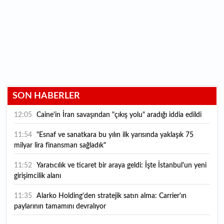
SON HABERLER
12:05
Caine'in İran savaşından "çıkış yolu" aradığı iddia edildi
11:54
"Esnaf ve sanatkara bu yılın ilk yarısında yaklaşık 75
milyar lira finansman sağladık"
11:52
Yaratıcılık ve ticaret bir araya geldi: İşte İstanbul'un yeni
girişimcilik alanı
11:35
Alarko Holding'den stratejik satın alma: Carrier'ın
paylarının tamamını devralıyor