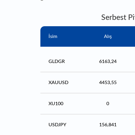
Serbest Pi
İsim
Alış
GLDGR
6163,24
XAUUSD
4453,55
XU100
0
USDJPY
156,841