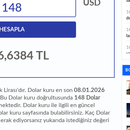
USD
sa
1
dı
HESAPLA
1
ta
1
6,6384
TL
y
1
B
Sa
1
 Lirası'dır. Dolar kuru en son
08.01.2026
1
. Bu Dolar kuru doğrultusunda
148 Dolar
aç
mektedir. Dolar kuru ile ilgili en güncel
lar kuru sayfasında bulabilirsiniz. Kaç Dolar
1
ye
erak ediyorsanız yukarıda istediğiniz değeri