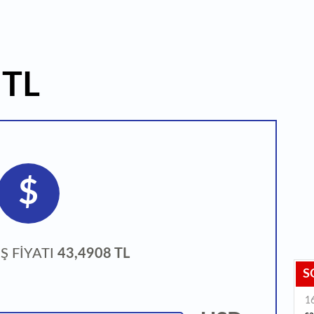
 TL
$
Ş FİYATI
43,4908 TL
S
1