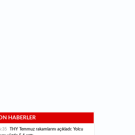
ON HABERLER
6:35
THY Temmuz rakamlarını açıkladı: Yolcu