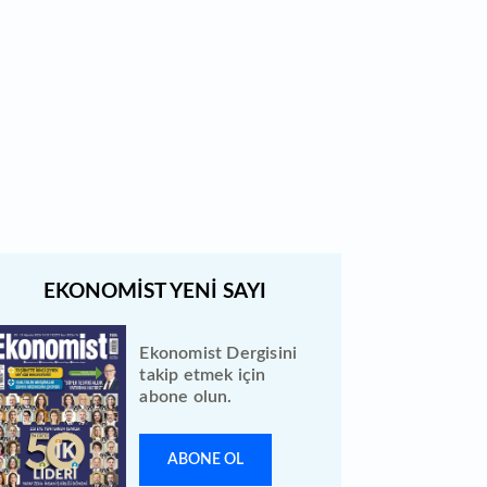
Bugün temettü ödeyen 1
hissenin fiyatında düzeltme
yapıldı
Quick Sigorta halka arz sonuçları
açıklandı: Bireysele kaç lot verdi?
Ekonomist Dergisini
takip etmek için
abone olun.
ABONE OL