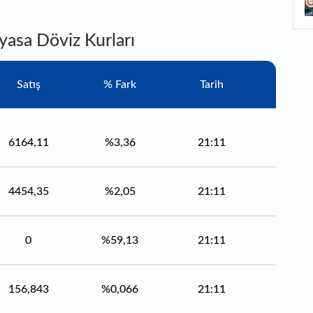
1
ad
B
yasa Döviz Kurları
1
o
Satış
% Fark
Tarih
6164,11
%3,36
21:11
4454,35
%2,05
21:11
0
%59,13
21:11
156,843
%0,066
21:11