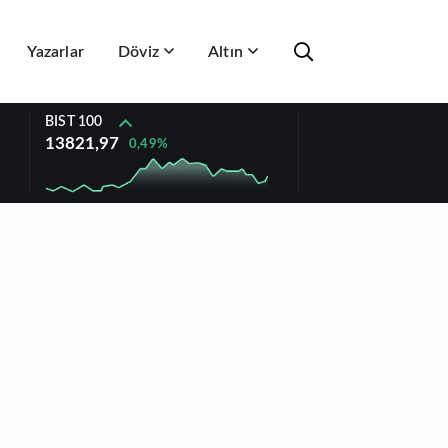
Yazarlar
Döviz
Altın
BIST 100
13821,97
0,49%