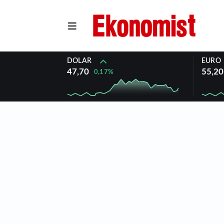
DOLAR
EURO
47,70
55,20
0,17%