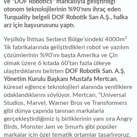
ve "DOF Robotics" markasıyla geliştirdiği
otonom teknolojilerinin %90’nını ihraç eden
Turquality belgeli DOF Robotik San A.Ş., halka
arz için başvurusunu yaptı.
Yeşilköy İhtisas Serbest Bölge’sindeki 4000m²
’lik fabrikalarında geliştirdikleri robot ve yazılım
çözümlerinin %90’ını başta Amerika ve Çin
olmak üzere 6 kıtada 60’tan fazla ülkeye
ulaştırdıklarını belirten
DOF Robotik San. A.Ş.
Yönetim Kurulu Başkanı Mustafa Mertcan
,
küresel eğlence teknolojileri alanında yeniliklere
odaklandıklarını söylüyor. Mertcan, "Universal
Studios, Marvel, Warner Bros ve Transformers
gibi dünya çapında tanınan markalarla
gerçekleştirdiğimiz iş birliklerinin yanı sıra Angry
Birds, Monster Jam ve Smurfs gibi popüler
markalar için özel tematik ortamlar tasarlıyoruz.