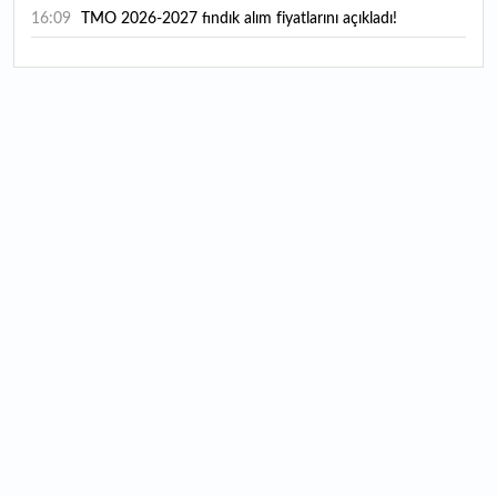
16:09
TMO 2026-2027 fındık alım fiyatlarını açıkladı!
15:59
Bankacılık sektörünün toplam mevduatı geriledi
15:07
Yabancı yatırımcı hissede satışa döndü
14:39
KKM'de düşüş sürüyor: Bakiye 157 milyon liraya geriledi
14:29
Türkiye'de her 4 kişiden 3'ü internet bankacılığı
kullanıyor
14:26
Türkiye'nin 2026 dijital karnesi: En çok kullanılan ilk 3
uygulama hangileri oldu?