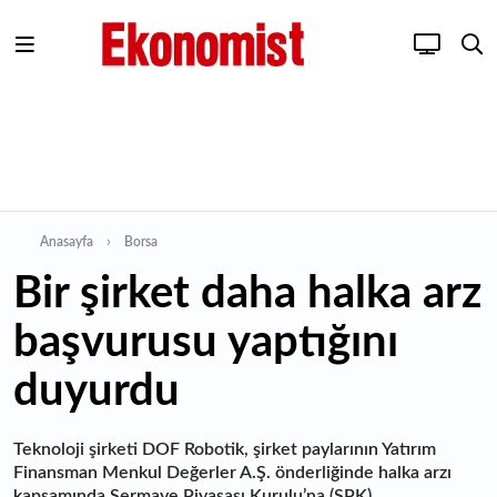
Anasayfa
Borsa
Bir şirket daha halka arz
başvurusu yaptığını
duyurdu
Teknoloji şirketi DOF Robotik, şirket paylarının Yatırım
Finansman Menkul Değerler A.Ş. önderliğinde halka arzı
kapsamında Sermaye Piyasası Kurulu’na (SPK)