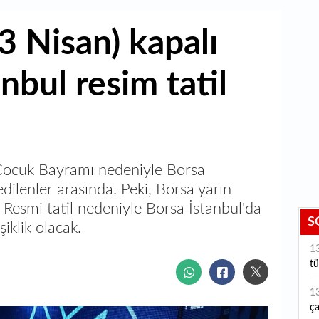
3 Nisan) kapalı
nbul resim tatil
Çocuk Bayramı nedeniyle Borsa
edilenler arasında. Peki, Borsa yarın
? Resmi tatil nedeniyle Borsa İstanbul'da
S
şiklik olacak.
1
tü
1
ça