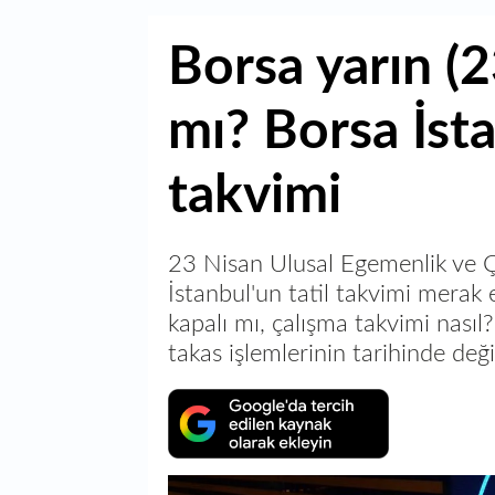
Borsa yarın (2
mı? Borsa İsta
takvimi
23 Nisan Ulusal Egemenlik ve 
İstanbul'un tatil takvimi merak 
kapalı mı, çalışma takvimi nasıl
takas işlemlerinin tarihinde deği