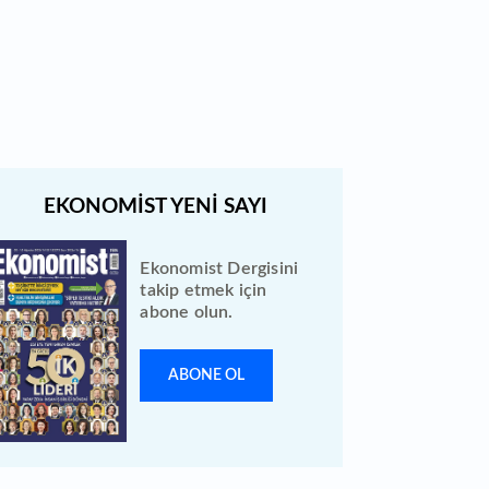
Borsada geçen hafta yeni iş
ilişkisi duyuran 12 şirket var
Ekonomist Dergisini
takip etmek için
abone olun.
ABONE OL