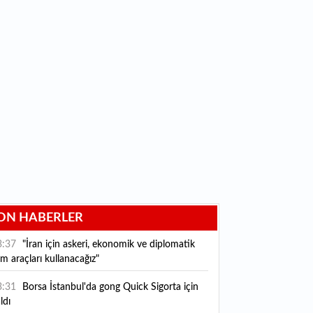
ON HABERLER
3:37
"İran için askeri, ekonomik ve diplomatik
m araçları kullanacağız"
3:31
Borsa İstanbul'da gong Quick Sigorta için
ldı