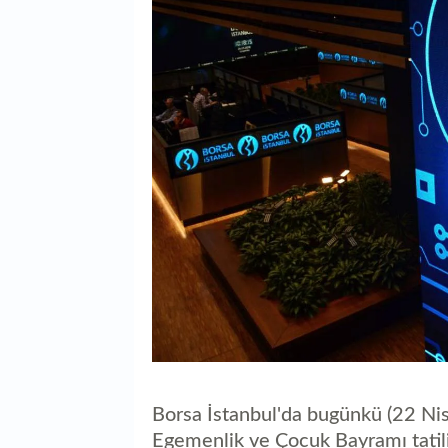
Borsa İstanbul'da bugünkü (22 Nis
Egemenlik ve Çocuk Bayramı tatil