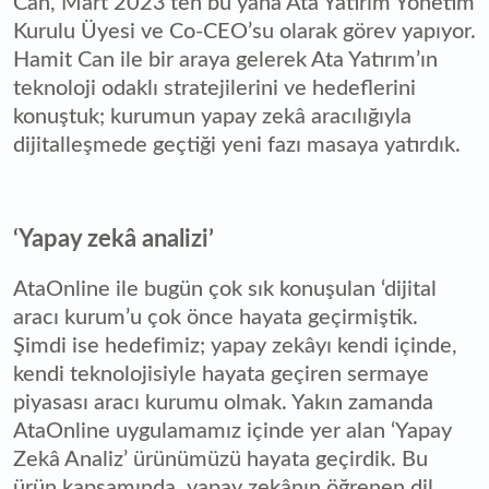
Can, Mart 2023’ten bu yana Ata Yatırım Yönetim
Kurulu Üyesi ve Co-CEO’su olarak görev yapıyor.
Hamit Can ile bir araya gelerek Ata Yatırım’ın
teknoloji odaklı stratejilerini ve hedeflerini
konuştuk; kurumun yapay zekâ aracılığıyla
dijitalleşmede geçtiği yeni fazı masaya yatırdık.
‘Yapay zekâ analizi’
AtaOnline ile bugün çok sık konuşulan ‘dijital
aracı kurum’u çok önce hayata geçirmiştik.
Şimdi ise hedefimiz; yapay zekâyı kendi içinde,
kendi teknolojisiyle hayata geçiren sermaye
piyasası aracı kurumu olmak. Yakın zamanda
AtaOnline uygulamamız içinde yer alan ‘Yapay
Zekâ Analiz’ ürünümüzü hayata geçirdik. Bu
ürün kapsamında, yapay zekânın öğrenen dil