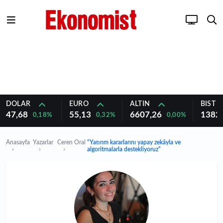
DOLAR
EURO
ALTIN
BIST 1
47,68
55,13
6607,26
1382
0,18%
0,32%
0,00%
Anasayfa
Yazarlar
Ceren Oral
“Yatırım kararlarını yapay zekâyla ve
algoritmalarla destekliyoruz”