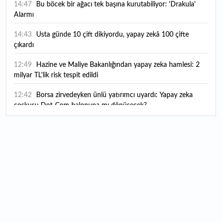
14:47
Bu böcek bir ağacı tek başına kurutabiliyor: 'Drakula'
Alarmı
14:43
Usta günde 10 çift dikiyordu, yapay zekâ 100 çifte
çıkardı
12:49
Hazine ve Maliye Bakanlığından yapay zeka hamlesi: 2
milyar TL'lik risk tespit edildi
12:42
Borsa zirvedeyken ünlü yatırımcı uyardı: Yapay zeka
coşkusu Dot-Com balonuna mı dönüşecek?
12:10
"Şu anda ABD ile herhangi bir müzakere yürütmüyoruz"
12:07
YKS tercih süreci yarın sona eriyor
12:04
TSE 129 personel alacak: Başvurular ne zaman başlıyor?
12:01
Temmuz ayı rakamları açıklandı: Hava yolunda yüzde
2,6'lık artış
00:16
1500 yıllık gizem gün yüzüne çıktı: Dünyada eşi benzeri