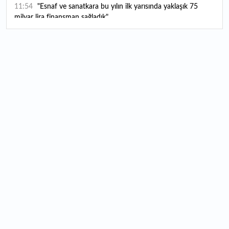
11:54
"Esnaf ve sanatkara bu yılın ilk yarısında yaklaşık 75
milyar lira finansman sağladık"
11:52
Yaratıcılık ve ticaret bir araya geldi: İşte İstanbul'un yeni
girişimcilik alanı
11:35
Alarko Holding'den stratejik satın alma: Carrier'ın
paylarının tamamını devralıyor
11:34
Turizmcilerin yüzünü güldüren hareketlilik: Festival
bölgeye canlılık getirdi
11:23
Küresel piyasalarda yeni haftada takip edilecek 4 gelişme
hangileri olacak?
11:05
Borsada bu hafta en çok kazandıran ve kaybettiren 3
hisse