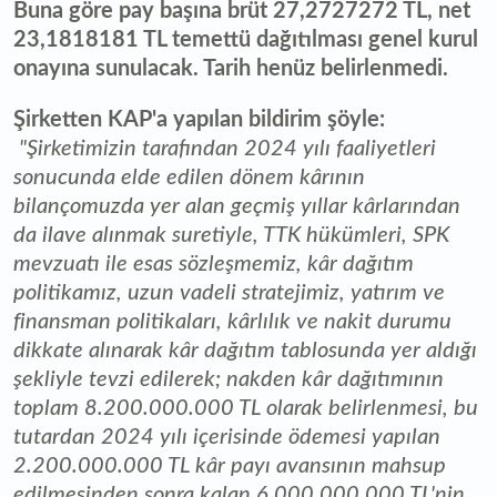
Buna göre pay başına brüt 27,2727272 TL, net
23,1818181 TL temettü dağıtılması genel kurul
onayına sunulacak. Tarih henüz belirlenmedi.
Şirketten KAP'a yapılan bildirim şöyle:
"Şirketimizin tarafından 2024 yılı faaliyetleri
sonucunda elde edilen dönem kârının
bilançomuzda yer alan geçmiş yıllar kârlarından
da ilave alınmak suretiyle, TTK hükümleri, SPK
mevzuatı ile esas sözleşmemiz, kâr dağıtım
politikamız, uzun vadeli stratejimiz, yatırım ve
finansman politikaları, kârlılık ve nakit durumu
dikkate alınarak kâr dağıtım tablosunda yer aldığı
şekliyle tevzi edilerek; nakden kâr dağıtımının
toplam 8.200.000.000 TL olarak belirlenmesi, bu
tutardan 2024 yılı içerisinde ödemesi yapılan
2.200.000.000 TL kâr payı avansının mahsup
edilmesinden sonra kalan 6.000.000.000 TL'nin