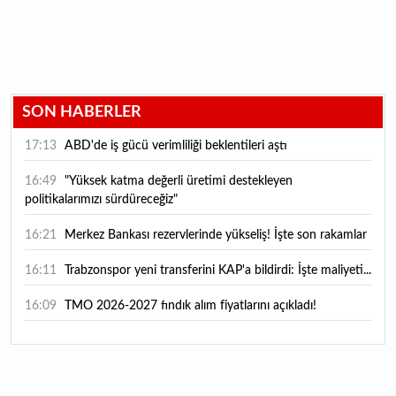
SON HABERLER
17:13
ABD'de iş gücü verimliliği beklentileri aştı
16:49
"Yüksek katma değerli üretimi destekleyen
politikalarımızı sürdüreceğiz"
16:21
Merkez Bankası rezervlerinde yükseliş! İşte son rakamlar
16:11
Trabzonspor yeni transferini KAP'a bildirdi: İşte maliyeti...
16:09
TMO 2026-2027 fındık alım fiyatlarını açıkladı!
15:59
Bankacılık sektörünün toplam mevduatı geriledi
15:07
Yabancı yatırımcı hissede satışa döndü