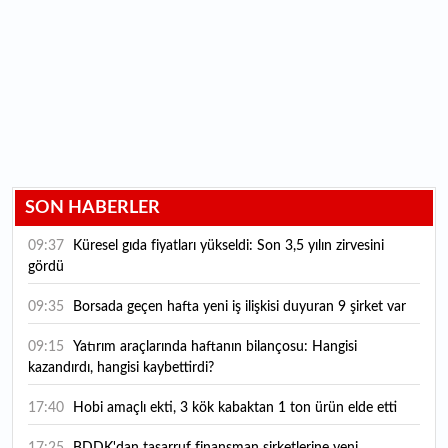
SON HABERLER
09:37
Küresel gıda fiyatları yükseldi: Son 3,5 yılın zirvesini
gördü
09:35
Borsada geçen hafta yeni iş ilişkisi duyuran 9 şirket var
09:15
Yatırım araçlarında haftanın bilançosu: Hangisi
kazandırdı, hangisi kaybettirdi?
17:40
Hobi amaçlı ekti, 3 kök kabaktan 1 ton ürün elde etti
17:25
BDDK'dan tasarruf finansman şirketlerine yeni