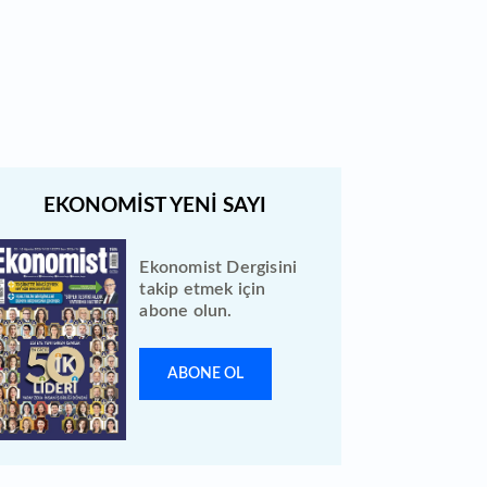
Türk Hava Yolları 2026 ilk yarı
bilanço verilerini KAP'a bildirdi
Ekonomist Dergisini
takip etmek için
abone olun.
ABONE OL