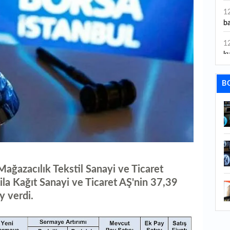
1
ba
1
ku
1
B
id
1
ya
1
İs
ağazacılık Tekstil Sanayi ve Ticaret
1
Ca
ila Kağıt Sanayi ve Ticaret AŞ'nin 37,39
y verdi.
1
Fe