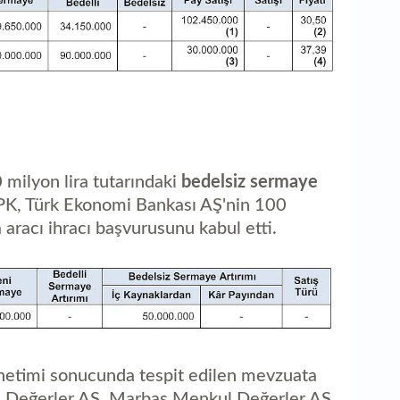
1
ed
 milyon lira tutarındaki
bedelsiz sermaye
PK, Türk Ekonomi Bankası AŞ'nin 100
aracı ihracı başvurusunu kabul etti.
denetimi sonucunda tespit edilen mevzuata
ul Değerler AŞ, Marbaş Menkul Değerler AŞ