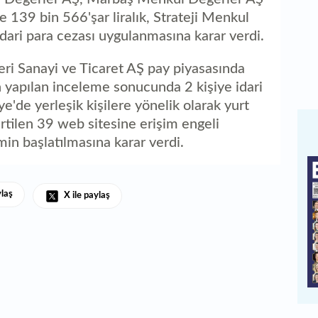
 139 bin 566'şar liralık, Strateji Menkul
idari para cezası uygulanmasına karar verdi.
i Sanayi ve Ticaret AŞ pay piyasasında
in yapılan inceleme sonucunda 2 kişiye idari
e'de yerleşik kişilere yönelik olarak yurt
lirtilen 39 web sitesine erişim engeli
emin başlatılmasına karar verdi.
ylaş
X ile paylaş