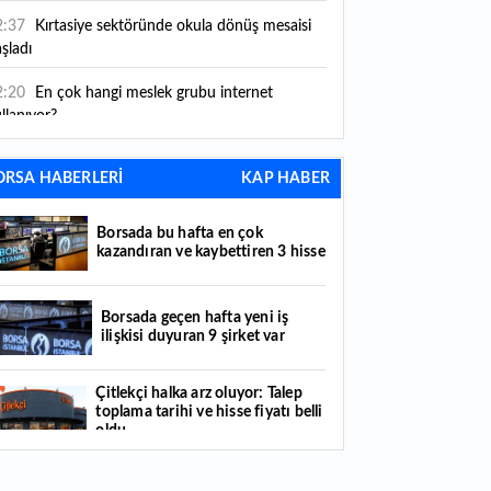
2:37
Kırtasiye sektöründe okula dönüş mesaisi
şladı
2:20
En çok hangi meslek grubu internet
llanıyor?
2:05
Caine'in İran savaşından "çıkış yolu" aradığı
ORSA HABERLERİ
KAP HABER
dia edildi
1:54
"Esnaf ve sanatkara bu yılın ilk yarısında
Borsada bu hafta en çok
klaşık 75 milyar lira finansman sağladık"
kazandıran ve kaybettiren 3 hisse
1:52
Yaratıcılık ve ticaret bir araya geldi: İşte
tanbul'un yeni girişimcilik alanı
Borsada geçen hafta yeni iş
ilişkisi duyuran 9 şirket var
1:35
Alarko Holding'den stratejik satın alma:
rrier'ın paylarının tamamını devralıyor
Çitlekçi halka arz oluyor: Talep
toplama tarihi ve hisse fiyatı belli
1:34
Turizmcilerin yüzünü güldüren hareketlilik:
oldu
stival bölgeye canlılık getirdi
Türker VEYAŞ halka arzında talep