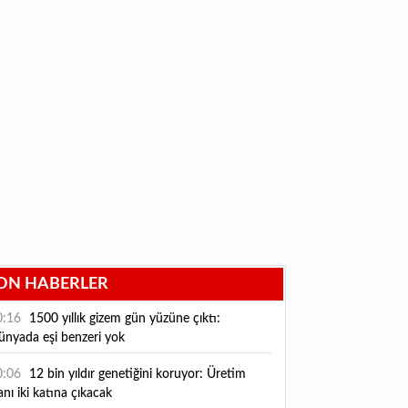
ON HABERLER
0:16
1500 yıllık gizem gün yüzüne çıktı:
ünyada eşi benzeri yok
0:06
12 bin yıldır genetiğini koruyor: Üretim
anı iki katına çıkacak