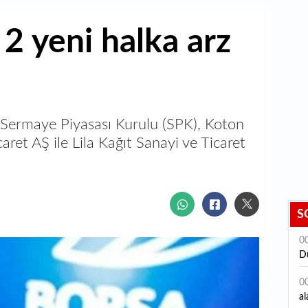
2 yeni halka arz
r. Sermaye Piyasası Kurulu (SPK), Koton
aret AŞ ile Lila Kağıt Sanayi ve Ticaret
S
0
D
0
al