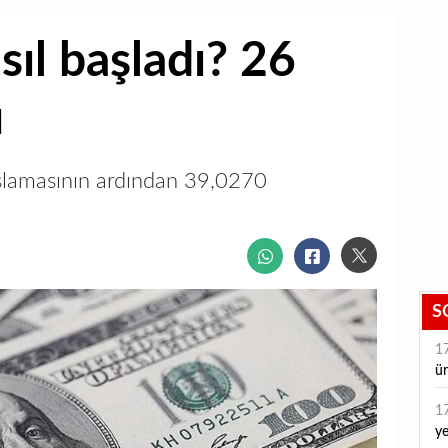
ıl başladı? 26
u
aşlamasının ardından 39,0270
S
1
ür
1
ye