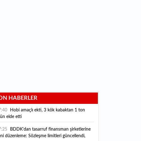
ON HABERLER
7:40
Hobi amaçlı ekti, 3 kök kabaktan 1 ton
ün elde etti
7:25
BDDK'dan tasarruf finansman şirketlerine
ni düzenleme: Sözleşme limitleri güncellendi,