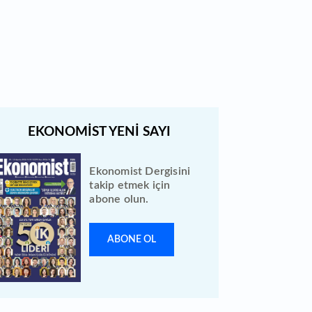
Quick Sigorta halka arz sonuçları
açıklandı: Bireysele kaç lot verdi?
Ekonomist Dergisini
takip etmek için
abone olun.
ABONE OL