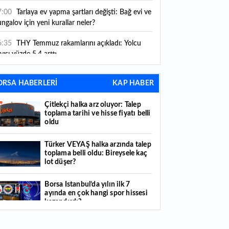
ni kurallar yürürlüğe girdi
7:00
Tarlaya ev yapma şartları değişti: Bağ evi ve
ngalov için yeni kurallar neler?
6:35
THY Temmuz rakamlarını açıkladı: Yolcu
yısı yüzde 5,4 arttı
6:27
Piyasaların beklediği veri geldi: ABD tarım
ORSA HABERLERİ
KAP HABER
şı istihdam rakamları açıklandı
Çitlekçi halka arz oluyor: Talep
6:24
Çitlekçi halka arz oluyor: Talep toplama
toplama tarihi ve hisse fiyatı belli
rihi ve hisse fiyatı belli oldu
oldu
6:10
ABD Başkanı Trump, İran'ın anlaşma
Türker VEYAŞ halka arzında talep
apmak istediğini savundu
toplama belli oldu: Bireysele kaç
lot düşer?
6:04
Boğaz’ın kıtaları birleştiren ruhu Memorial
nat Galerilerinde
Borsa İstanbul’da yılın ilk 7
ayında en çok hangi spor hissesi
6:01
Hafta sonu hava nasıl olacak?
kazandırdı?
6:00
Burgan Bank ilk yarı finansal sonuçlarını
Yabancı yatırımcı hissede satışa