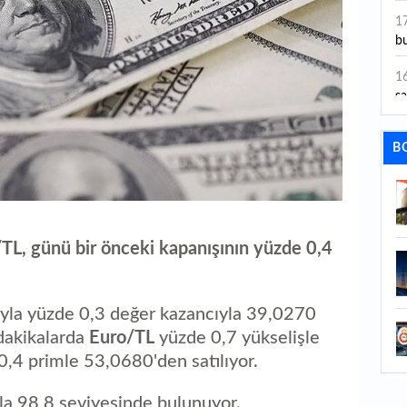
ye
1
bu
1
sa
1
B
dı
1
ta
1
L, günü bir önceki kapanışının yüzde 0,4
y
1
ıyla yüzde 0,3 değer kazancıyla 39,0270
Sa
dakikalarda
Euro/TL
yüzde 0,7 yükselişle
1
,4 primle 53,0680'den satılıyor.
1
şla 98,8 seviyesinde bulunuyor.