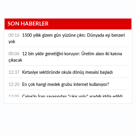
SON HABERLER
00:16
1500 yıllık gizem gün yüzüne çıktı: Dünyada eşi benzeri
yok
00:06
12 bin yıldır genetiğini koruyor: Üretim alanı iki katına
çıkacak
12:37
Kırtasiye sektöründe okula dönüş mesaisi başladı
12:20
En çok hangi meslek grubu internet kullanıyor?
12:05
Caine'in İran savaşından "çıkış yolu" aradığı iddia edildi
11:54
"Esnaf ve sanatkara bu yılın ilk yarısında yaklaşık 75
milyar lira finansman sağladık"
11:52
Yaratıcılık ve ticaret bir araya geldi: İşte İstanbul'un yeni
girişimcilik alanı