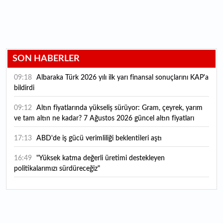
SON HABERLER
09:18
Albaraka Türk 2026 yılı ilk yarı finansal sonuçlarını KAP'a
bildirdi
09:12
Altın fiyatlarında yükseliş sürüyor: Gram, çeyrek, yarım
ve tam altın ne kadar? 7 Ağustos 2026 güncel altın fiyatları
17:13
ABD'de iş gücü verimliliği beklentileri aştı
16:49
"Yüksek katma değerli üretimi destekleyen
politikalarımızı sürdüreceğiz"
16:21
Merkez Bankası rezervlerinde yükseliş! İşte son rakamlar
16:11
Trabzonspor yeni transferini KAP'a bildirdi: İşte maliyeti...