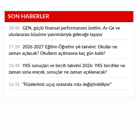
SON HABERLER
18:46
GEN, güçlü finansal performansını üretim, Ar-Ge ve
uluslararası büyüme yatırımlarıyla geleceğe taşıyor
17:28
2026-2027 Eğitim-Öğretim yılı takvimi: Okullar ne
zaman açılacak? Okulların açılmasına kaç gün kaldı?
16:48
YKS sonuçları ve tercih takvimi 2026: YKS tercihler ne
zaman sona erecek, sonuçlar ne zaman açıklanacak?
16:31
"Füzelerimiz uçuş sırasında rota değiştirebiliyor"
16:14
Günde 6 şişe satarak kişi başı 400 TL kazanç sağlıyorlar
16:07
Harran Ovası'nda yetiştiriliyor, ABD'ye gönderiliyor: 300
kadına da istihdam sağlıyor
16:03
Hafif ticaride yerli dönem: Opel Combo Bursa’da
üretilecek