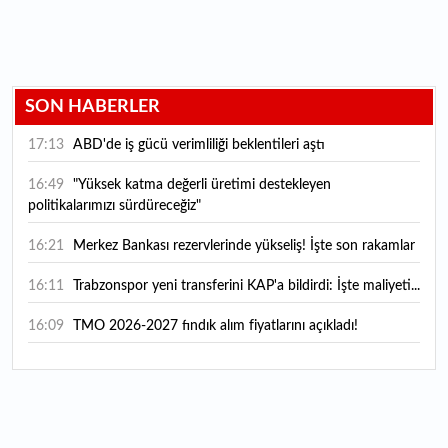
SON HABERLER
17:13
ABD'de iş gücü verimliliği beklentileri aştı
16:49
"Yüksek katma değerli üretimi destekleyen
politikalarımızı sürdüreceğiz"
16:21
Merkez Bankası rezervlerinde yükseliş! İşte son rakamlar
16:11
Trabzonspor yeni transferini KAP'a bildirdi: İşte maliyeti...
16:09
TMO 2026-2027 fındık alım fiyatlarını açıkladı!
15:59
Bankacılık sektörünün toplam mevduatı geriledi
15:07
Yabancı yatırımcı hissede satışa döndü
14:39
KKM'de düşüş sürüyor: Bakiye 157 milyon liraya geriledi